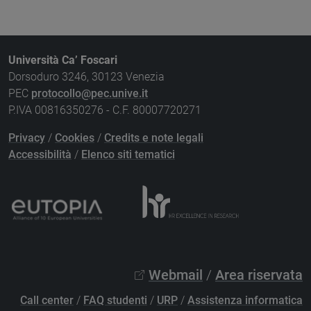
Università Ca’ Foscari
Dorsoduro 3246, 30123 Venezia
PEC
protocollo@pec.unive.it
P.IVA 00816350276 - C.F. 80007720271
Privacy
/
Cookies
/
Credits e note legali
Accessibilità
/
Elenco siti tematici
Webmail
/
Area riservata
Call center
/
FAQ studenti
/
URP
/
Assistenza informatica