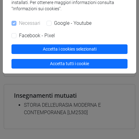
magistrale (DM270)
installati. Per ottenere maggiori informazioni consulta
cina
/
giappone
/
vicino e medio oriente
“Informazioni sui cookies”.
[LM3] LINGUE E LETTERATURE EUROPEE,
AMERICANE E POSTCOLONIALI - Laurea
Necessari
Google - Youtube
magistrale (DM270)
Facebook - Pixel
letterature e culture
[LM60] RELAZIONI INTERNAZIONALI
Accetta i cookies selezionati
COMPARATE - Laurea magistrale (DM270)
percorso comune
Accetta tutti i cookie
Insegnamenti mutuati
STORIA DELL'EURASIA MODERNA E
CONTEMPORANEA [LM2530]