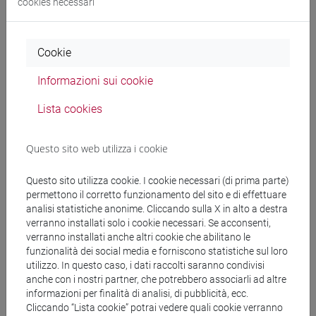
cookies necessari
Programma
Cookie
Docenti
Informazioni sui cookie
FERRARI Aldo
- 30h Lezione
Lista cookies
Questo sito web utilizza i cookie
Materiali didattici
Questo sito utilizza cookie. I cookie necessari (di prima parte)
permettono il corretto funzionamento del sito e di effettuare
Materiali su Moodle
analisi statistiche anonime. Cliccando sulla X in alto a destra
verranno installati solo i cookie necessari. Se acconsenti,
verranno installati anche altri cookie che abilitano le
funzionalità dei social media e forniscono statistiche sul loro
Corsi di studio e percorsi
utilizzo. In questo caso, i dati raccolti saranno condivisi
anche con i nostri partner, che potrebbero associarli ad altre
[LM20] LINGUE E CIVILTÀ DELL'ASIA E
informazioni per finalità di analisi, di pubblicità, ecc.
DELL'AFRICA MEDITERRANEA - Laurea
Cliccando “Lista cookie” potrai vedere quali cookie verranno