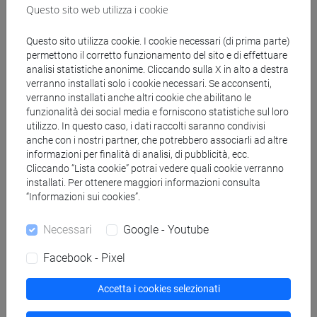
Questo sito web utilizza i cookie
Docenti
Questo sito utilizza cookie. I cookie necessari (di prima parte)
permettono il corretto funzionamento del sito e di effettuare
analisi statistiche anonime. Cliccando sulla X in alto a destra
SIANI Edoardo
verranno installati solo i cookie necessari. Se acconsenti,
- 30h Lezione
verranno installati anche altri cookie che abilitano le
funzionalità dei social media e forniscono statistiche sul loro
utilizzo. In questo caso, i dati raccolti saranno condivisi
Materiali didattici
anche con i nostri partner, che potrebbero associarli ad altre
informazioni per finalità di analisi, di pubblicità, ecc.
Cliccando “Lista cookie” potrai vedere quali cookie verranno
Materiali su Moodle
installati. Per ottenere maggiori informazioni consulta
“Informazioni sui cookies”.
Necessari
Google - Youtube
Corsi di studio e percorsi
Facebook - Pixel
[LT40] LINGUE, CULTURE E SOCIETÀ DELL'ASIA
E DELL'AFRICA MEDITERRANEA - Laurea
Accetta i cookies selezionati
sud-est asiatico