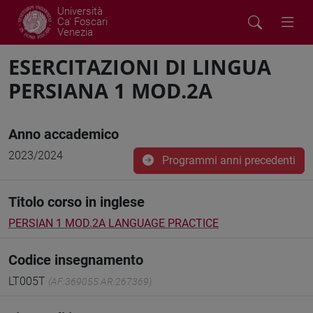
Università
Ca' Foscari
Venezia
ESERCITAZIONI DI LINGUA
PERSIANA 1 MOD.2A
Anno accademico
2023/2024
Programmi anni precedenti
Titolo corso in inglese
PERSIAN 1 MOD.2A LANGUAGE PRACTICE
Codice insegnamento
LT005T
(AF:369055 AR:267369)