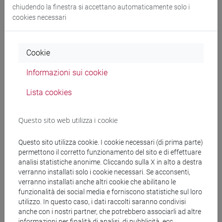
chiudendo la finestra si accettano automaticamente solo i
Docenti
cookies necessari
DEHNAVI Mahnaz
- 60h Esercitazioni
Cookie
Materiali didattici
Informazioni sui cookie
Lista cookies
Materiali su Moodle
Questo sito web utilizza i cookie
Questo sito utilizza cookie. I cookie necessari (di prima parte)
Corsi di studio e percorsi
permettono il corretto funzionamento del sito e di effettuare
[LT40] LINGUE, CULTURE E SOCIETÀ DELL'ASIA
analisi statistiche anonime. Cliccando sulla X in alto a destra
verranno installati solo i cookie necessari. Se acconsenti,
E DELL'AFRICA MEDITERRANEA - Laurea
verranno installati anche altri cookie che abilitano le
cina
/
giappone
/
corea
/
subcontinente indiano
/
funzionalità dei social media e forniscono statistiche sul loro
eurasia
/
medio oriente e africa
/
india e sud-est
utilizzo. In questo caso, i dati raccolti saranno condivisi
asiatico
/
giappone
/
cina
/
corea
anche con i nostri partner, che potrebbero associarli ad altre
informazioni per finalità di analisi, di pubblicità, ecc.