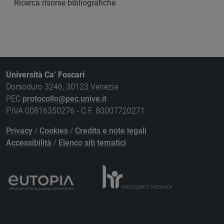
Ricerca risorse bibliografiche
Università Ca’ Foscari
Dorsoduro 3246, 30123 Venezia
PEC
protocollo@pec.unive.it
P.IVA 00816350276 - C.F. 80007720271
Privacy
/
Cookies
/
Credits e note legali
Accessibilità
/
Elenco siti tematici