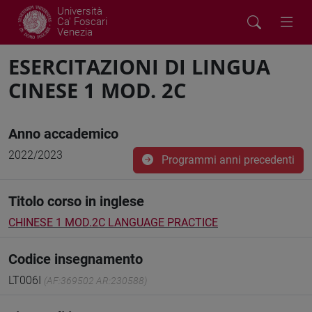
Università
Ca' Foscari
Venezia
ESERCITAZIONI DI LINGUA
CINESE 1 MOD. 2C
Anno accademico
2022/2023
Programmi anni precedenti
Titolo corso in inglese
CHINESE 1 MOD.2C LANGUAGE PRACTICE
Codice insegnamento
LT006I
(AF:369502 AR:230588)