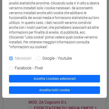
analisi statistiche anonime. Cliccando sulla X in alto a destra
MOD. 1C Cognomi D-L
verranno installati solo i cookie necessari. Se acconsenti,
ESERCITAZIONI DI LINGUA CINESE 1
verranno installati anche altri cookie che abilitano le
MOD. 1C Cognomi M-R
funzionalità dei social media e forniscono statistiche sul loro
ESERCITAZIONI DI LINGUA CINESE 1
utilizzo. In questo caso, i dati raccolti saranno condivisi
anche con i nostri partner, che potrebbero associarli ad altre
MOD. 1C Cognomi S-Z
informazioni per finalità di analisi, di pubblicità, ecc.
ESERCITAZIONI DI LINGUA CINESE 1 MOD.
Cliccando “Lista cookie” potrai vedere quali cookie verranno
1D
installati. Per ottenere maggiori informazioni consulta
“Informazioni sui cookies”.
ESERCITAZIONI DI LINGUA CINESE 1
MOD. 1D Cognomi A-L
Necessari
Google - Youtube
ESERCITAZIONI DI LINGUA CINESE 1
MOD. 1D Cognomi M-Z
Facebook - Pixel
ESERCITAZIONI DI LINGUA CINESE 1 MOD.
Accetta i cookies selezionati
2A
ESERCITAZIONI DI LINGUA CINESE 1
Accetta tutti i cookie
MOD. 2A Cognomi A-C
ESERCITAZIONI DI LINGUA CINESE 1
MOD. 2A Cognomi D-L
ESERCITAZIONI DI LINGUA CINESE 1