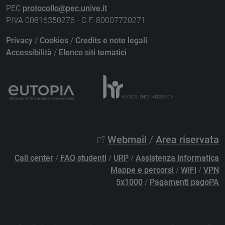
PEC
protocollo@pec.unive.it
P.IVA 00816350276 - C.F. 80007720271
Privacy
/
Cookies
/
Credits e note legali
Accessibilità
/
Elenco siti tematici
Webmail
/
Area riservata
Call center
/
FAQ studenti
/
URP
/
Assistenza informatica
Mappe e percorsi
/
WiFi
/
VPN
5x1000
/
Pagamenti pagoPA