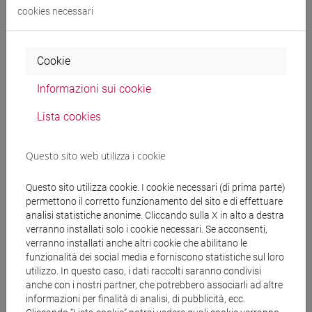
cina
/
subcontinente indiano
/
sud-est asiatico
cookies necessari
Cookie
Mutua da
Informazioni sui cookie
ESERCITAZIONI DI LINGUA CINESE 1 MOD. 2C
Lista cookies
[LT006I]
Questo sito web utilizza i cookie
Questo sito utilizza cookie. I cookie necessari (di prima parte)
Struttura generale dell'insegnamento
permettono il corretto funzionamento del sito e di effettuare
analisi statistiche anonime. Cliccando sulla X in alto a destra
LINGUA CINESE 1
verranno installati solo i cookie necessari. Se acconsenti,
ESERCITAZIONI DI LINGUA CINESE 1 MOD.
verranno installati anche altri cookie che abilitano le
funzionalità dei social media e forniscono statistiche sul loro
1A
utilizzo. In questo caso, i dati raccolti saranno condivisi
ESERCITAZIONI DI LINGUA CINESE 1
anche con i nostri partner, che potrebbero associarli ad altre
MOD. 1A Tutti
informazioni per finalità di analisi, di pubblicità, ecc.