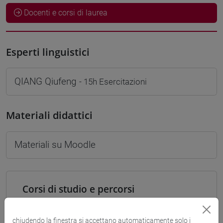
Docenti e corsi di laurea
Esperti linguistici
QIANG Qiufeng
- 15h Esercitazioni
Materiali didattici
Materiali su Moodle
Corsi di studio e percorsi
[LT40] LINGUE, CULTURE E SOCIETÀ DELL'ASIA
E DELL'AFRICA MEDITERRANEA - Laurea
chiudendo la finestra si accettano automaticamente solo i