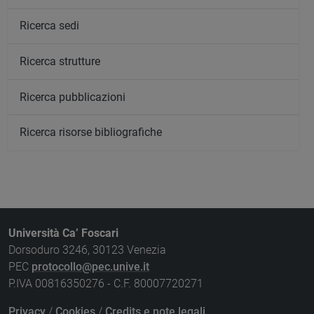
Ricerca sedi
Ricerca strutture
Ricerca pubblicazioni
Ricerca risorse bibliografiche
Università Ca’ Foscari
Dorsoduro 3246, 30123 Venezia
PEC
protocollo@pec.unive.it
P.IVA 00816350276 - C.F. 80007720271
Privacy
/
Cookies
/
Credits e note legali