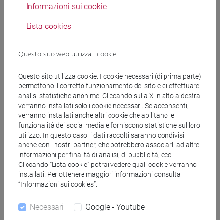
Informazioni sui cookie
Lista cookies
Docenti
Questo sito web utilizza i cookie
GAMBACURTA Giovanna
- 30h Lezione
Questo sito utilizza cookie. I cookie necessari (di prima parte)
permettono il corretto funzionamento del sito e di effettuare
Materiali didattici
analisi statistiche anonime. Cliccando sulla X in alto a destra
verranno installati solo i cookie necessari. Se acconsenti,
verranno installati anche altri cookie che abilitano le
Materiali su Moodle
funzionalità dei social media e forniscono statistiche sul loro
utilizzo. In questo caso, i dati raccolti saranno condivisi
anche con i nostri partner, che potrebbero associarli ad altre
informazioni per finalità di analisi, di pubblicità, ecc.
Corsi di studio e percorsi
Cliccando “Lista cookie” potrai vedere quali cookie verranno
installati. Per ottenere maggiori informazioni consulta
[EM3] ECONOMIA E GESTIONE DELLE ARTI E
“Informazioni sui cookies”.
DELLE ATTIVITÀ CULTURALI - Laurea
magistrale (DM270)
Necessari
Google - Youtube
economia e gestione delle arti e della cultura