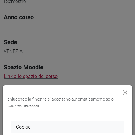
I Semestre
Anno corso
1
Sede
VENEZIA
Spazio Moodle
Link allo spazio del corso
chiudendo la finestra si accettano automaticamente solo i
cookies necessari
Docenti e corsi di laurea
Cookie
Programma