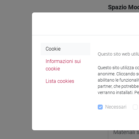
Spazio Mo
Cookie
Docenti e
Questo sito web utili
Informazioni sui
Questo sito utilizza c
cookie
Docenti
anonime. Cliccando sul
abilitano le funzionali
Lista cookies
partner, che potrebber
FAVARET
verranno installati. P
Necessari
Materiali 
Materiali