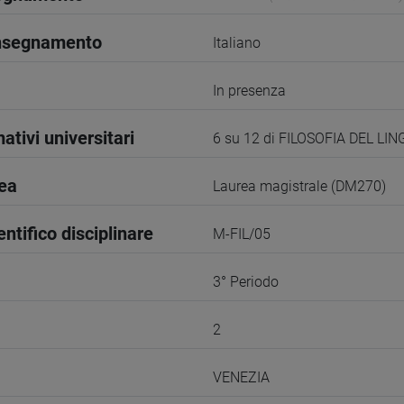
insegnamento
Italiano
In presenza
ativi universitari
6 su 12 di FILOSOFIA DEL LI
rea
Laurea magistrale (DM270)
entifico disciplinare
M-FIL/05
3° Periodo
2
VENEZIA