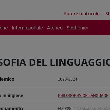
Future matricole
St
ione
Internazionale
Ateneo
Sostienici
SOFIA DEL LINGUAGGIO 
demico
2023/2024
o in inglese
PHILOSOPHY OF LANGUAGE
segnamento
FM0396
(AF:376532 AR:252242)