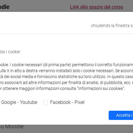
odle
Link allo spazio del corso
chiudendo la finestra 
 corsi di laurea
Programma
zza i cookie
ookie. I cookie necessari (di prima parte) permettono il corretto funzionamen
la X in alto a destra verranno installati solo i cookie necessari. Se accons
tà dei social media e forniscono statistiche sul loro utilizzo. In questo cas
o associarli ad altre informazioni per finalità di analisi, di pubblicità, ecc
TI CAMPOSAMPIERO Matteo
- 30h Lezione
er ottenere maggiori informazioni consulta “Informazioni sui cookies”.
Google - Youtube
Facebook - Pixel
didattici
Accetta i
 su Moodle