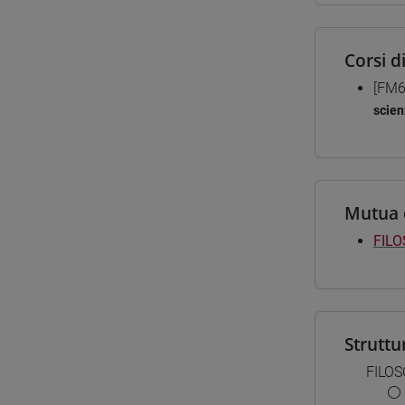
Corsi d
[FM6
scien
Mutua 
FILO
Struttu
FILOS