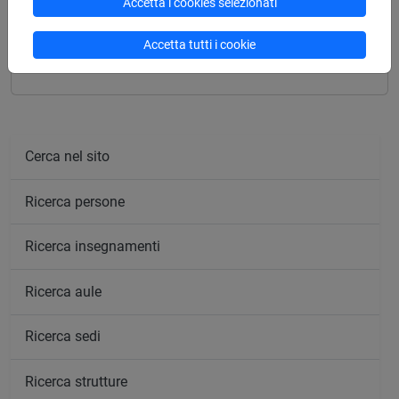
Accetta i cookies selezionati
Insegnamenti mutuati
Accetta tutti i cookie
STORIA DELLO SPAZIO TEATRALE [FM0418]
Cerca nel sito
Ricerca persone
Ricerca insegnamenti
Ricerca aule
Ricerca sedi
Ricerca strutture