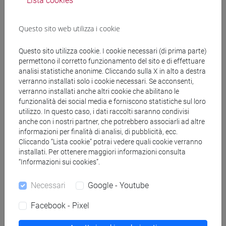
Lista cookies
BIGGI Maria Ida
- 30h Lezione
Questo sito web utilizza i cookie
Materiali didattici
Questo sito utilizza cookie. I cookie necessari (di prima parte)
permettono il corretto funzionamento del sito e di effettuare
analisi statistiche anonime. Cliccando sulla X in alto a destra
verranno installati solo i cookie necessari. Se acconsenti,
Materiali su Moodle
verranno installati anche altri cookie che abilitano le
funzionalità dei social media e forniscono statistiche sul loro
utilizzo. In questo caso, i dati raccolti saranno condivisi
anche con i nostri partner, che potrebbero associarli ad altre
Corsi di studio e percorsi
informazioni per finalità di analisi, di pubblicità, ecc.
Cliccando “Lista cookie” potrai vedere quali cookie verranno
[FM9] STORIA DELLE ARTI E CONSERVAZIONE
installati. Per ottenere maggiori informazioni consulta
DEI BENI ARTISTICI - Laurea magistrale
“Informazioni sui cookies”.
(DM270)
contemporaneo
/
moderno
Necessari
Google - Youtube
Facebook - Pixel