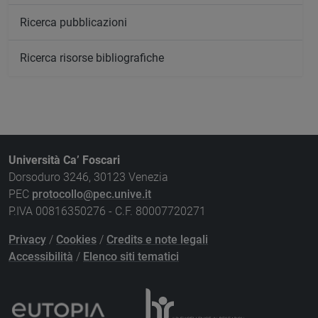
Ricerca pubblicazioni
Ricerca risorse bibliografiche
Università Ca’ Foscari
Dorsoduro 3246, 30123 Venezia
PEC
protocollo@pec.unive.it
P.IVA 00816350276 - C.F. 80007720271
Privacy
/
Cookies
/
Credits e note legali
Accessibilità
/
Elenco siti tematici