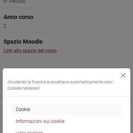
4° Periodo
Anno corso
2
Spazio Moodle
Link allo spazio del corso
chiudendo la finestra si accettano automaticamente solo i
cookies necessari
Docenti e corsi di laurea
Programma
Cookie
Informazioni sui cookie
Docenti