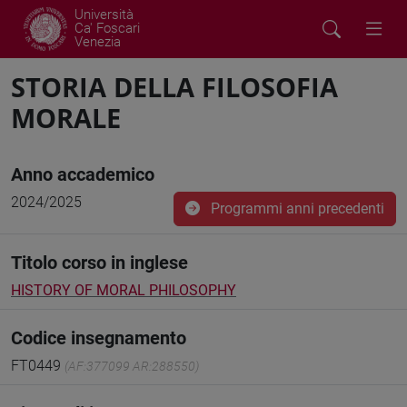
Università
Ca' Foscari
Venezia
STORIA DELLA FILOSOFIA
MORALE
Anno accademico
2024/2025
Programmi anni precedenti
Titolo corso in inglese
HISTORY OF MORAL PHILOSOPHY
Codice insegnamento
FT0449
(AF:377099 AR:288550)