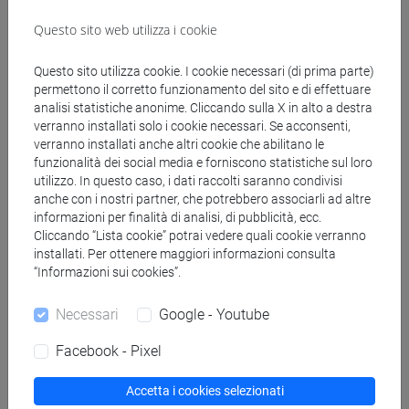
scrittori della letteratura russa, Dostoevskij e
Tolstoj.
Questo sito web utilizza i cookie
Questo sito utilizza cookie. I cookie necessari (di prima parte)
permettono il corretto funzionamento del sito e di effettuare
analisi statistiche anonime. Cliccando sulla X in alto a destra
verranno installati solo i cookie necessari. Se acconsenti,
verranno installati anche altri cookie che abilitano le
Testi di riferimento
funzionalità dei social media e forniscono statistiche sul loro
utilizzo. In questo caso, i dati raccolti saranno condivisi
anche con i nostri partner, che potrebbero associarli ad altre
Testi di riferimento
informazioni per finalità di analisi, di pubblicità, ecc.
Cliccando “Lista cookie” potrai vedere quali cookie verranno
B. Pascal, "Frammenti", tr. it. di E. Balmas, Rizzoli,
installati. Per ottenere maggiori informazioni consulta
“Informazioni sui cookies”.
Milano 1994 e successive ristampe.
Necessari
Google - Youtube
Lo studente deve poi portare all’esame uno a scelta
dei racconti di Dostoevskij e Tolstoj, qui di seguito
Facebook - Pixel
elencati:
Accetta i cookies selezionati
F. M. Dostoevskij, Memorie del sottosuolo;