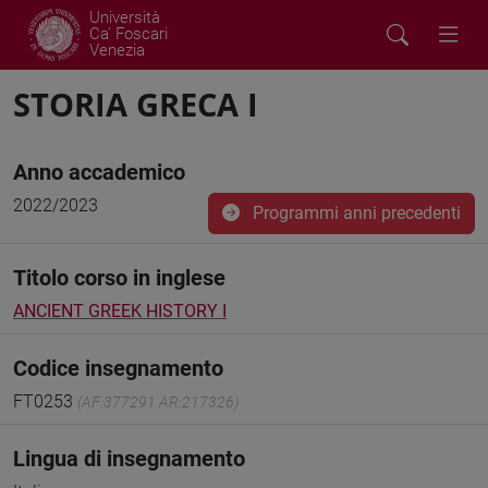
Università
Ca' Foscari
Venezia
STORIA GRECA I
Anno accademico
2022/2023
Programmi anni precedenti
Titolo corso in inglese
ANCIENT GREEK HISTORY I
Codice insegnamento
FT0253
(AF:377291 AR:217326)
Lingua di insegnamento