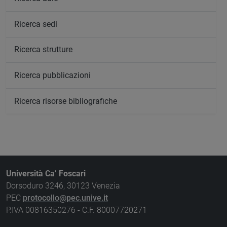
Ricerca sedi
Ricerca strutture
Ricerca pubblicazioni
Ricerca risorse bibliografiche
Università Ca’ Foscari
Dorsoduro 3246, 30123 Venezia
PEC
protocollo@pec.unive.it
P.IVA 00816350276 - C.F. 80007720271