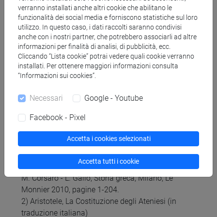
1) Appunti delle lezioni con dossier di testi
verranno installati anche altri cookie che abilitano le
esaminati durante il corso (messi a disposizione
funzionalità dei social media e forniscono statistiche sul loro
on-line su piattaforma moodle).
utilizzo. In questo caso, i dati raccolti saranno condivisi
anche con i nostri partner, che potrebbero associarli ad altre
2) M. Bettalli – A.L. D’Agata – A. Magnetto, Storia
informazioni per finalità di analisi, di pubblicità, ecc.
greca, Carocci, nuova ed., Roma 2021, capp. 1-18;
Cliccando “Lista cookie” potrai vedere quali cookie verranno
20-23.
installati. Per ottenere maggiori informazioni consulta
oppure
“Informazioni sui cookies”.
M. Corsaro - L. Gallo, Storia greca, Milano, Le
Monnier 2010, pagine 1-204.
Necessari
Google - Youtube
Facebook - Pixel
STUDENTI NON FREQUENTANTI
1) M. Bettalli – A.L. D’Agata – A. Magnetto, Storia
Accetta i cookies selezionati
greca, Carocci, nuova ed., Roma 2021, capp. 1-18;
20-23.
Accetta tutti i cookie
oppure
M. Corsaro - L. Gallo, Storia greca, Milano, Le
Monnier 2010, pagine 1-204.
2) Aristotele, La Costituzione degli Ateniesi (in
traduzione italiana)