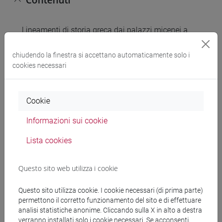
Lineamenti di storia greca dai palazzi micenei a
Filippo il Macedone.
Strumenti generali, metodologia di base per
chiudendo la finestra si accettano automaticamente solo i
l’analisi critica delle diverse tipologie di fonti
cookies necessari
storiche.
Il periodo arcaico: la nascita della polis; la scrittura
Cookie
alfabetica; la colonizzazione; i legislatori; Atene e
Solone; le tirannidi; la riforma di Clistene.
Informazioni sui cookie
Il periodo classico: le guerre persiane; la
Pentekontaetia, impero ateniese e democrazia; la
Lista cookies
guerra del Peloponneso; l'età delle egemonie; i
Macedoni e Filippo.
Questo sito web utilizza i cookie
Questo sito utilizza cookie. I cookie necessari (di prima parte)
Testi di riferimento
permettono il corretto funzionamento del sito e di effettuare
analisi statistiche anonime. Cliccando sulla X in alto a destra
verranno installati solo i cookie necessari. Se acconsenti,