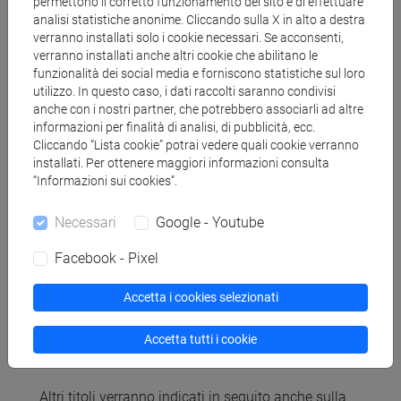
permettono il corretto funzionamento del sito e di effettuare
contemporaneo, Carocci, 2018, capp. 3-4.
analisi statistiche anonime. Cliccando sulla X in alto a destra
Wu Ming, New Italian Epic, Einaudi, 2009
verranno installati solo i cookie necessari. Se acconsenti,
verranno installati anche altri cookie che abilitano le
Ogni studente è tenuto a scegliere un romanzo da
funzionalità dei social media e forniscono statistiche sul loro
utilizzo. In questo caso, i dati raccolti saranno condivisi
presentare nella seguente lista:
anche con i nostri partner, che potrebbero associarli ad altre
informazioni per finalità di analisi, di pubblicità, ecc.
S. Vinci, L'altra casa, Einaudi 2021
Cliccando “Lista cookie” potrai vedere quali cookie verranno
A. Moresco, Canto degli alberi, Aboca 2020
installati. Per ottenere maggiori informazioni consulta
A. Pascale, La foglia di fico, Einaudi 2021
“Informazioni sui cookies”.
V. Santoni, La verità su tutto, Mondadori 2022
Necessari
Google - Youtube
M. Peano, Morsi, Bompiani 2022
P. Rumiz, Canto per Europa, Feltrinelli 2021
Facebook - Pixel
E. Macioci, Sfondate quella porte ed entrate nella
stanza buia, Terrarossa 2022
Accetta i cookies selezionati
V. Galletta, Nina sull'argine, minimum fax 2021
G. Policastro, La parte di Malvasia, La nave di
Accetta tutti i cookie
Teseo 2021
Altri titoli verranno indicati in seguito anche sulla