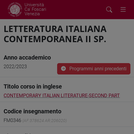
Università
Ca' Foscari
Venezia
LETTERATURA ITALIANA
CONTEMPORANEA II SP.
Anno accademico
2022/2023
Programmi anni precedenti
Titolo corso in inglese
CONTEMPORARY ITALIAN LITERATURE-SECOND PART
Codice insegnamento
FM0346
(AF:378624 AR:206020)