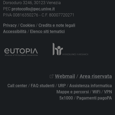
Dorsoduro 3246, 30123 Venezia
PEC
protocollo@pec.unive.it
P.IVA 00816350276 - C.F. 80007720271
Privacy
/
Cookies
/
Credits e note legali
Accessibilità
/
Elenco siti tematici
Webmail
/
Area riservata
Call center
/
FAQ studenti
/
URP
/
Assistenza informatica
Mappe e percorsi
/
WiFi
/
VPN
5x1000
/
Pagamenti pagoPA