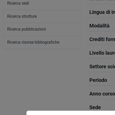
Ricerca sedi
Lingua di 
Ricerca strutture
Modalità
Ricerca pubblicazioni
Crediti form
Ricerca risorse bibliografiche
Livello lau
Settore sci
Periodo
Anno corso
Sede