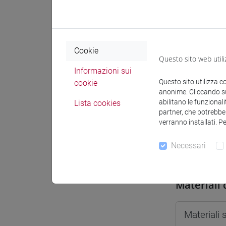
Spazio Mo
Cookie
Questo sito web utili
Informazioni sui
Docenti e
Questo sito utilizza c
cookie
anonime. Cliccando sul
abilitano le funzionali
Lista cookies
partner, che potrebber
Docenti
verranno installati. P
Necessari
DALLA G
Materiali 
Materiali