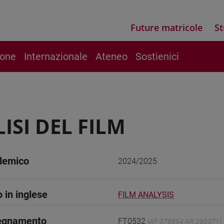
Future matricole
St
ione
Internazionale
Ateneo
Sostienici
ISI DEL FILM
demico
2024/2025
o in inglese
FILM ANALYSIS
segnamento
FT0532
(AF:378854 AR:290371)