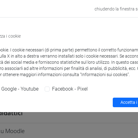
odle
Link allo spazio del corso
chiudendo la finestra 
zza i cookie
 corsi di laurea
Programma
ookie. I cookie necessari (di prima parte) permettono il corretto funzionamen
la X in alto a destra verranno installati solo i cookie necessari. Se accons
tà dei social media e forniscono statistiche sul loro utilizzo. In questo cas
o associarli ad altre informazioni per finalità di analisi, di pubblicità, ecc
er ottenere maggiori informazioni consulta “Informazioni sui cookies”.
Google - Youtube
Facebook - Pixel
ASSA Marco
- 30h Lezione
Accetta i
didattici
 su Moodle