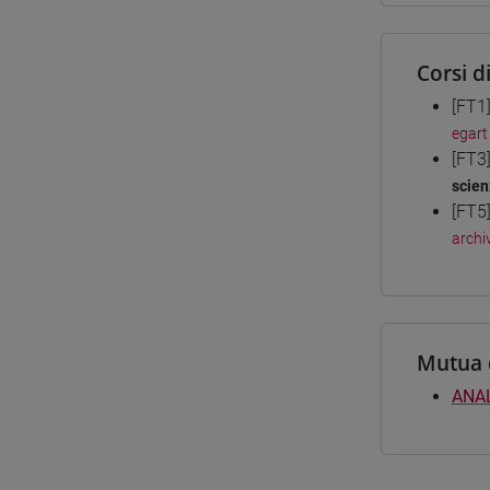
Corsi d
[FT1
egart
[FT3
scien
[FT5
archiv
Mutua 
ANAL