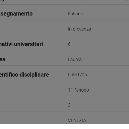
insegnamento
Italiano
In presenza
ativi universitari
6
rea
Laurea
entifico disciplinare
L-ART/06
1° Periodo
3
VENEZIA