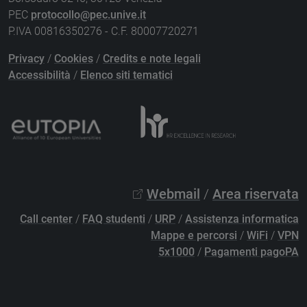
PEC
protocollo@pec.unive.it
P.IVA 00816350276 - C.F. 80007720271
Privacy
/
Cookies
/
Credits e note legali
Accessibilità
/
Elenco siti tematici
Webmail
/
Area riservata
Call center
/
FAQ studenti
/
URP
/
Assistenza informatica
Mappe e percorsi
/
WiFi
/
VPN
5x1000
/
Pagamenti pagoPA