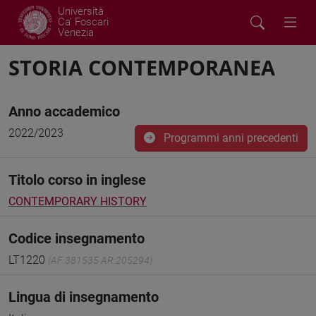
Università
Ca' Foscari
Venezia
STORIA CONTEMPORANEA
Anno accademico
2022/2023
Programmi anni precedenti
Titolo corso in inglese
CONTEMPORARY HISTORY
Codice insegnamento
LT1220
(AF:381535 AR:205294)
Lingua di insegnamento