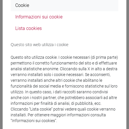
Cookie
Programma
Informazioni sui cookie
Lista cookies
Docenti
Questo sito web utilizza i cookie
CERASI Laura
- 30h Lezione
Questo sito utilizza cookie. I cookie necessari (di prima parte)
permettono il corretto funzionamento del sito e di effettuare
Materiali didattici
analisi statistiche anonime. Cliccando sulla X in alto a destra
verranno installati solo i cookie necessari. Se acconsenti,
verranno installati anche altri cookie che abilitano le
Materiali su Moodle
funzionalità dei social media e forniscono statistiche sul loro
utilizzo. In questo caso, i dati raccolti saranno condivisi
anche con i nostri partner, che potrebbero associarli ad altre
informazioni per finalità di analisi, di pubblicità, ecc.
Cliccando “Lista cookie” potrai vedere quali cookie verranno
Corsi di studio e percorsi
installati. Per ottenere maggiori informazioni consulta
[LT10] LINGUE, CIVILTÀ E SCIENZE DEL
“Informazioni sui cookies”.
LINGUAGGIO - Laurea