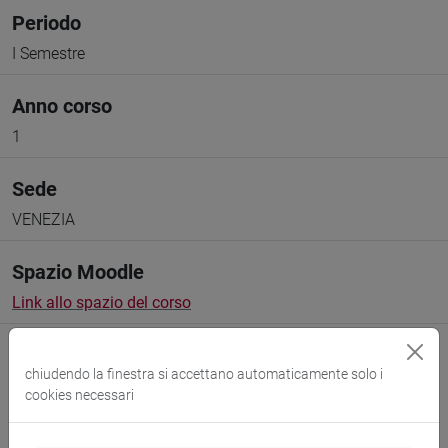
Periodo
I Semestre
Anno corso
1
Sede
VENEZIA
Spazio Moodle
Link allo spazio del corso
chiudendo la finestra si accettano automaticamente solo i
cookies necessari
Docenti e corsi di laurea