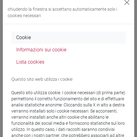
Docenti
chiudendo la finestra si accettano automaticamente solo i
cookies necessari
BOSTIC Kengée Jonathon
- 150h Esercitazioni
Cookie
Materiali didattici
Informazioni sui cookie
Lista cookies
Materiali su Moodle
Questo sito web utilizza i cookie
Corsi di studio e percorsi
Questo sito utilizza cookie. I cookie necessari (di prima parte)
permettono il corretto funzionamento del sito e di effettuare
[LM5] SCIENZE DEL LINGUAGGIO - Laurea
analisi statistiche anonime. Cliccando sulla X in alto a destra
magistrale (DM270)
verranno installati solo i cookie necessari. Se acconsenti,
scienze del linguaggio
/
english linguistics
verranno installati anche altri cookie che abilitano le
funzionalità dei social media e forniscono statistiche sul loro
utilizzo. In questo caso, i dati raccolti saranno condivisi
anche con i nostri partner, che potrebbero associarli ad altre