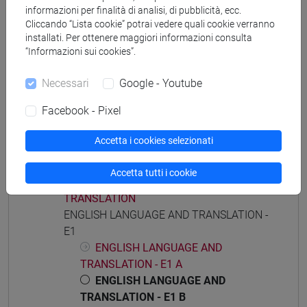
informazioni per finalità di analisi, di pubblicità, ecc.
Cliccando “Lista cookie” potrai vedere quali cookie verranno
Insegnamenti mutuati
installati. Per ottenere maggiori informazioni consulta
ENGLISH LANGUAGE AND TRANSLATION - E1
“Informazioni sui cookies”.
[LMJ090]
Necessari
Google - Youtube
Facebook - Pixel
Accetta i cookies selezionati
Struttura generale dell'insegnamento
ENGLISH LANGUAGE AND TRANSLATION
Accetta tutti i cookie
ENGLISH LANGUAGE AND
TRANSLATION
ENGLISH LANGUAGE AND TRANSLATION -
E1
ENGLISH LANGUAGE AND
TRANSLATION - E1 A
ENGLISH LANGUAGE AND
TRANSLATION - E1 B