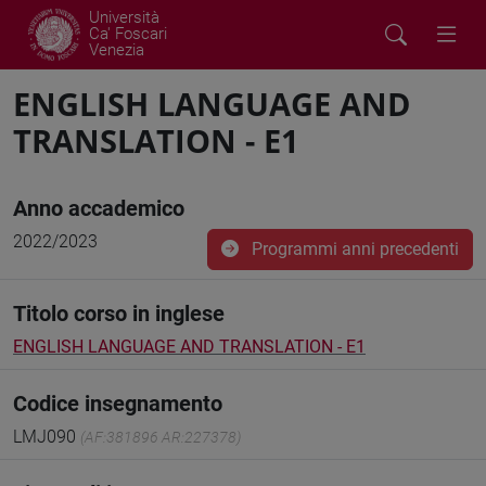
Università
Ca' Foscari
Venezia
ENGLISH LANGUAGE AND
TRANSLATION - E1
Anno accademico
2022/2023
Programmi anni precedenti
Titolo corso in inglese
ENGLISH LANGUAGE AND TRANSLATION - E1
Codice insegnamento
LMJ090
(AF:381896 AR:227378)