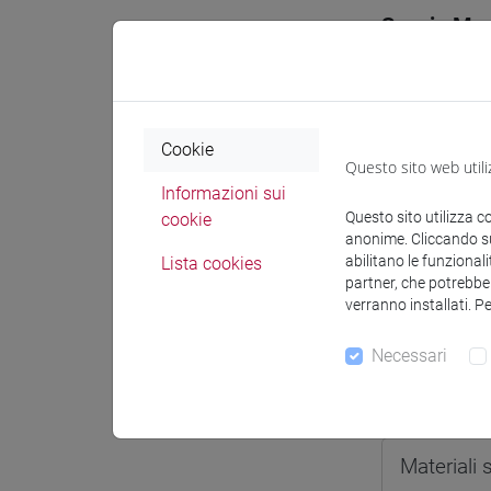
Spazio Mo
Cookie
Questo sito web utili
Docenti e
Informazioni sui
Questo sito utilizza c
cookie
anonime. Cliccando sul
Docenti
abilitano le funzionali
Lista cookies
partner, che potrebber
verranno installati. P
SALERNI 
Necessari
Materiali 
Materiali