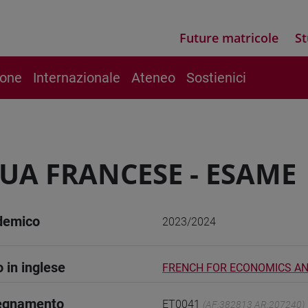
Future matricole
St
ione
Internazionale
Ateneo
Sostienici
UA FRANCESE - ESAME
demico
2023/2024
o in inglese
FRENCH FOR ECONOMICS AN
segnamento
ET0041
(AF:382813 AR:207240)