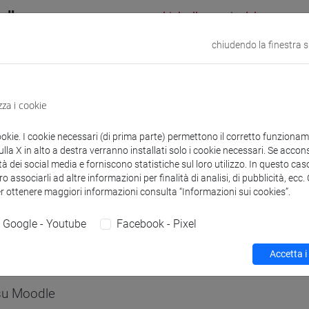
odle
Link allo spazio del corso
chiudendo la finestra 
zza i cookie
 corsi di laurea
Programma
ookie. I cookie necessari (di prima parte) permettono il corretto funzionamen
la X in alto a destra verranno installati solo i cookie necessari. Se accons
tà dei social media e forniscono statistiche sul loro utilizzo. In questo cas
o associarli ad altre informazioni per finalità di analisi, di pubblicità, ecc
er ottenere maggiori informazioni consulta “Informazioni sui cookies”.
Paola
- 30h Lezione
Google - Youtube
Facebook - Pixel
didattici
Accetta i
 su Moodle