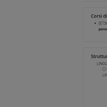
Corsi d
[ET3
perc
Struttu
LING
LI