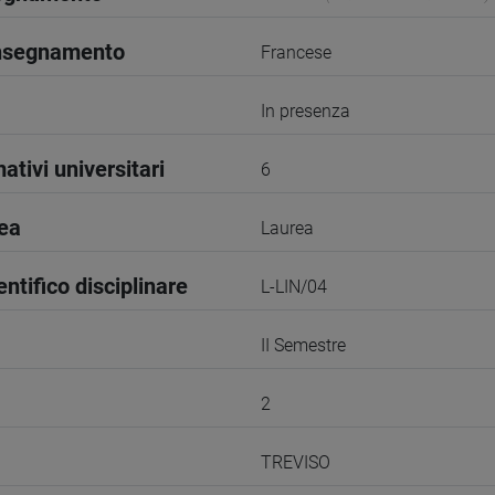
insegnamento
Francese
In presenza
ativi universitari
6
rea
Laurea
entifico disciplinare
L-LIN/04
II Semestre
2
TREVISO