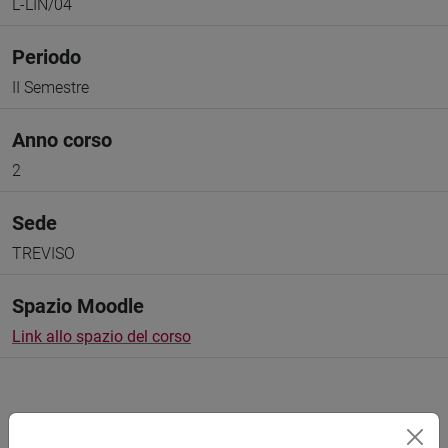
L-LIN/04
Periodo
II Semestre
Anno corso
2
Sede
TREVISO
Spazio Moodle
Link allo spazio del corso