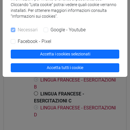
percorso comune
Cliccando “Lista cookie” potrai vedere quali cookie verranno
installati. Per ottenere maggiori informazioni consulta
“Informazioni sui cookies”.
Necessari
Google - Youtube
Struttura generale dell'insegnamento
Facebook - Pixel
LINGUA FRANCESE (ESAME)
LINGUA FRANCESE - ESAME
Accetta i cookies selezionati
LINGUA FRANCESE - ESERCITAZIONI
LINGUA FRANCESE - ESERCITAZIONI
Accetta tutti i cookie
A
LINGUA FRANCESE - ESERCITAZIONI
B
LINGUA FRANCESE -
ESERCITAZIONI C
LINGUA FRANCESE - ESERCITAZIONI
D