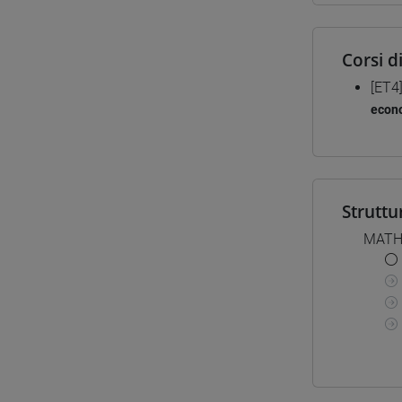
Corsi d
[ET4
econo
Struttu
MATH