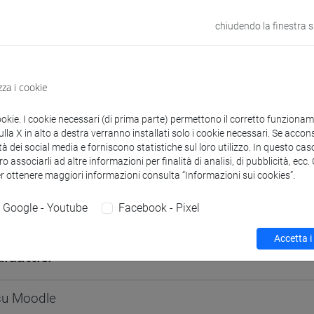
odle
Link allo spazio del corso
chiudendo la finestra 
zza i cookie
 corsi di laurea
Programma
ookie. I cookie necessari (di prima parte) permettono il corretto funzionamen
la X in alto a destra verranno installati solo i cookie necessari. Se accons
tà dei social media e forniscono statistiche sul loro utilizzo. In questo cas
o associarli ad altre informazioni per finalità di analisi, di pubblicità, ecc
er ottenere maggiori informazioni consulta “Informazioni sui cookies”.
Google - Youtube
Facebook - Pixel
ilvia
- 30h Lezione
Accetta i
didattici
 su Moodle