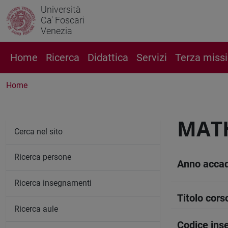
Università
Ca' Foscari
Venezia
Home
Ricerca
Didattica
Servizi
Terza miss
Home
MATH
Cerca nel sito
Ricerca persone
Anno acca
Ricerca insegnamenti
Titolo cors
Ricerca aule
Codice in