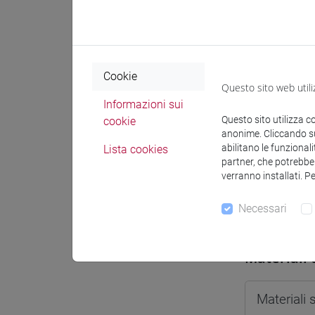
Spazio Mo
Cookie
Questo sito web utili
Informazioni sui
Docenti e
Questo sito utilizza c
cookie
anonime. Cliccando sul
abilitano le funzionali
Lista cookies
partner, che potrebber
Docenti
verranno installati. P
Necessari
FAGGIAN S
Materiali 
Materiali