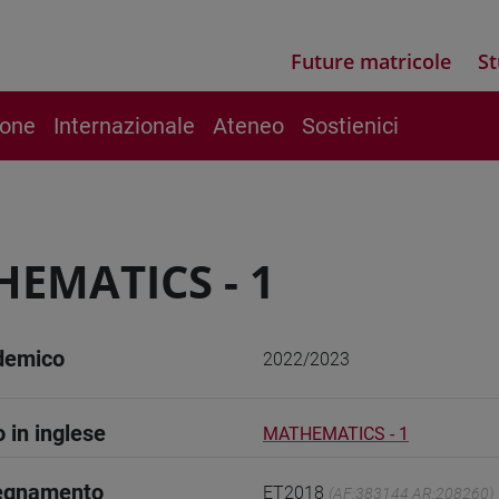
Future matricole
St
ione
Internazionale
Ateneo
Sostienici
EMATICS - 1
demico
2022/2023
o in inglese
MATHEMATICS - 1
segnamento
ET2018
(AF:383144 AR:208260)