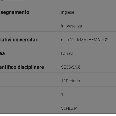
insegnamento
Inglese
In presenza
ativi universitari
6 su 12 di MATHEMATICS
rea
Laurea
entifico disciplinare
SECS-S/06
1° Periodo
1
VENEZIA