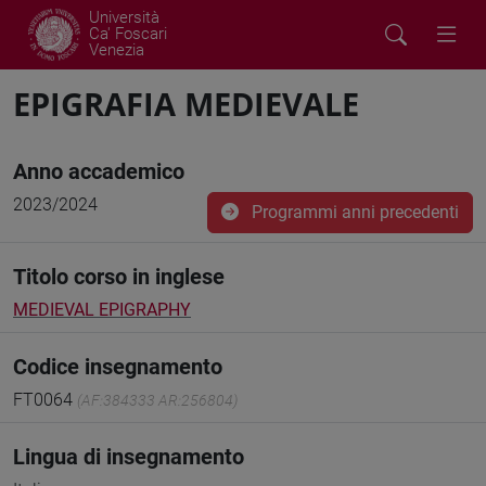
Università
Ca' Foscari
Venezia
EPIGRAFIA MEDIEVALE
Anno accademico
2023/2024
Programmi anni precedenti
Titolo corso in inglese
MEDIEVAL EPIGRAPHY
Codice insegnamento
FT0064
(AF:384333 AR:256804)
Lingua di insegnamento