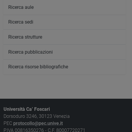
Ricerca aule
Ricerca sedi
Ricerca strutture
Ricerca pubblicazioni
Ricerca risorse bibliografiche
Università Ca’ Foscari
Dorsoduro 3246, 30123 Venezia
PEC
protocollo@pec.unive.it
P.IVA 00816350276 - C.F. 80007720271