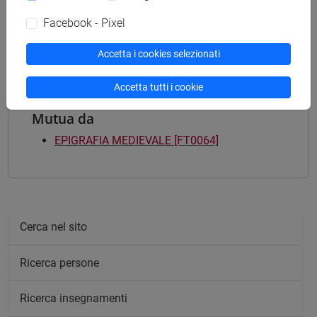
[FT5] STORIA - Laurea
storico - mediterraneo antico e medievale
/
Facebook - Pixel
archivistico bibliotecario
/
antropologico
Accetta i cookies selezionati
Accetta tutti i cookie
Mutua da
EPIGRAFIA MEDIEVALE [FT0064]
Cerca nel sito
Ricerca persone
Ricerca insegnamenti