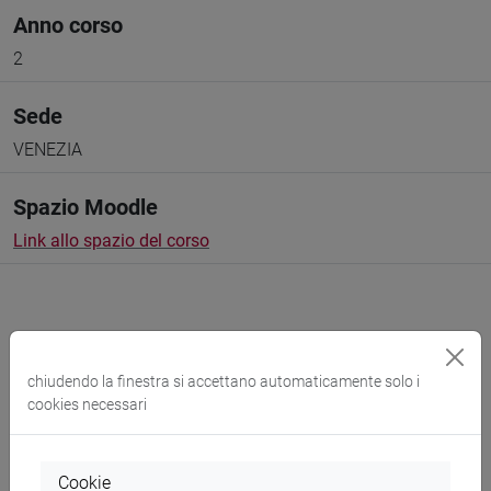
Anno corso
2
Sede
VENEZIA
Spazio Moodle
Link allo spazio del corso
chiudendo la finestra si accettano automaticamente solo i
Docenti e corsi di laurea
cookies necessari
Programma
Cookie