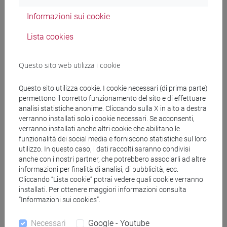
Docenti
Informazioni sui cookie
Lista cookies
DE RUBEIS Flavia
- 30h Lezione
Questo sito web utilizza i cookie
Materiali didattici
Questo sito utilizza cookie. I cookie necessari (di prima parte)
permettono il corretto funzionamento del sito e di effettuare
Materiali su Moodle
analisi statistiche anonime. Cliccando sulla X in alto a destra
verranno installati solo i cookie necessari. Se acconsenti,
verranno installati anche altri cookie che abilitano le
funzionalità dei social media e forniscono statistiche sul loro
utilizzo. In questo caso, i dati raccolti saranno condivisi
Corsi di studio e percorsi
anche con i nostri partner, che potrebbero associarli ad altre
[FT1] CONSERVAZIONE E GESTIONE DEI BENI
informazioni per finalità di analisi, di pubblicità, ecc.
Cliccando “Lista cookie” potrai vedere quali cookie verranno
E DELLE ATTIVITÀ CULTURALI - Laurea
installati. Per ottenere maggiori informazioni consulta
archeologico
“Informazioni sui cookies”.
[FT3] LETTERE - Laurea
scienze dell'antichità
Necessari
Google - Youtube