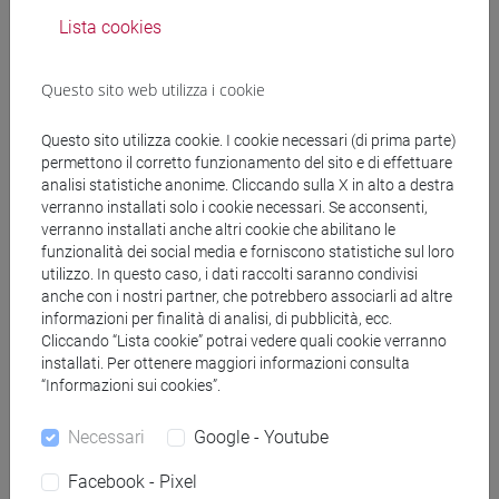
Docenti
Lista cookies
Questo sito web utilizza i cookie
RIDI Riccardo
- 30h Lezione
Questo sito utilizza cookie. I cookie necessari (di prima parte)
permettono il corretto funzionamento del sito e di effettuare
Materiali didattici
analisi statistiche anonime. Cliccando sulla X in alto a destra
verranno installati solo i cookie necessari. Se acconsenti,
verranno installati anche altri cookie che abilitano le
Materiali su Moodle
funzionalità dei social media e forniscono statistiche sul loro
utilizzo. In questo caso, i dati raccolti saranno condivisi
anche con i nostri partner, che potrebbero associarli ad altre
informazioni per finalità di analisi, di pubblicità, ecc.
Corsi di studio e percorsi
Cliccando “Lista cookie” potrai vedere quali cookie verranno
installati. Per ottenere maggiori informazioni consulta
[FT5] STORIA - Laurea
“Informazioni sui cookies”.
antropologico
/
storico - dall'egemonia europea alla
mondializzazione
/
storico - mediterraneo antico e
Necessari
Google - Youtube
medievale
/
archivistico bibliotecario
Facebook - Pixel