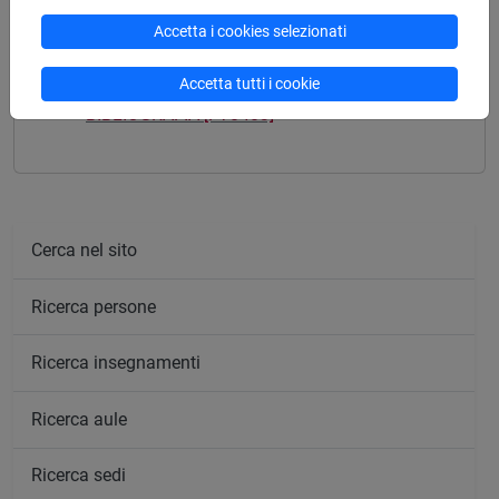
Accetta i cookies selezionati
Mutua da
Accetta tutti i cookie
BIBLIOGRAFIA [FT0403]
Cerca nel sito
Ricerca persone
Ricerca insegnamenti
Ricerca aule
Ricerca sedi