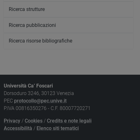
Ricerca strutture
Ricerca pubblicazioni
Ricerca risorse bibliografiche
Università Ca’ Foscari
Dorsoduro 3246, 30123 Venezia
PEC
protocollo@pec.unive.it
P.IVA 00816350276 - C.F. 80007720271
Privacy
/
Cookies
/
Credits e note legali
Accessibilità
/
Elenco siti tematici