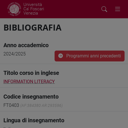
Università
Ca' Foscari
Venezia
BIBLIOGRAFIA
Anno accademico
2024/2025
Programmi anni precedenti
Titolo corso in inglese
INFORMATION LITERACY
Codice insegnamento
FT0403
(AF:384380 AR:293596)
Lingua di insegnamento