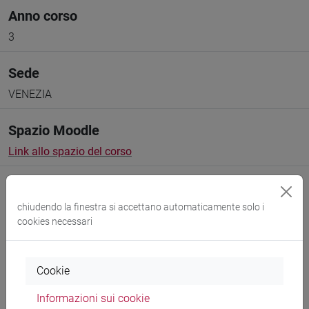
Anno corso
3
Sede
VENEZIA
Spazio Moodle
Link allo spazio del corso
chiudendo la finestra si accettano automaticamente solo i
cookies necessari
Docenti e corsi di laurea
Cookie
Programma
Informazioni sui cookie