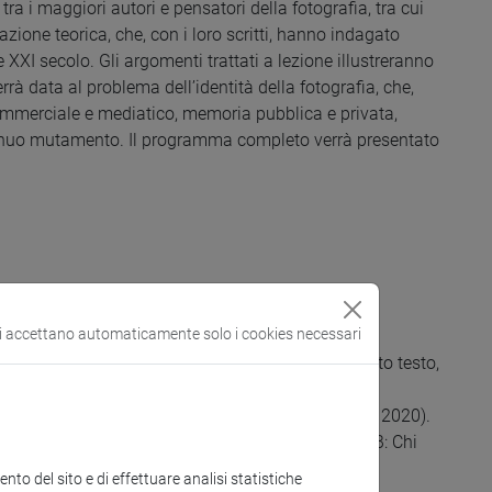
tra i maggiori autori e pensatori della fotografia, tra cui
azione teorica, che, con i loro scritti, hanno indagato
 XXI secolo. Gli argomenti trattati a lezione illustreranno
rrà data al problema dell’identità della fotografia, che,
o commerciale e mediatico, memoria pubblica e privata,
ontinuo mutamento. Il programma completo verrà presentato
si accettano automaticamente solo i cookies necessari
", Sansoni, Firenze, 1988 (ed. or. 1986) [NB: Questo testo,
u Moodle].
t. di F. Florian, Johan & Levi, Monza, 2021 (ed. or. 2020).
di G. Boni, Contrasto, Roma, 2016 (ed. or. 2015) [NB: Chi
, "Sulla fotografia. Realtà e immagine nella nostra
to del sito e di effettuare analisi statistiche