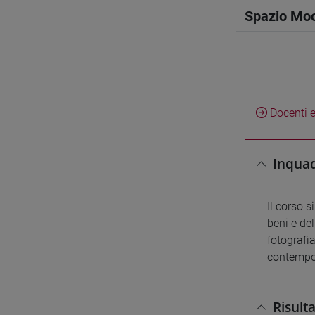
Spazio Mo
Docenti e
Inquad
Il corso s
beni e del
fotografia
contempo
Risult