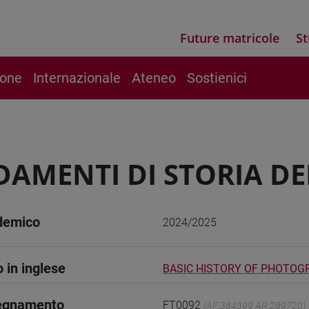
Future matricole
St
ione
Internazionale
Ateneo
Sostienici
AMENTI DI STORIA D
demico
2024/2025
o in inglese
BASIC HISTORY OF PHOTOG
segnamento
FT0092
(AF:384399 AR:289720)