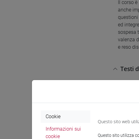
Il corso è
anche impo
questioni 
ed integre
sospesa t
valenza d
e reso dis
Testi 
Bibliograf
1. Jean-Cl
non più r
Cookie
2. David L
Questo sito web utili
3. André G
Informazioni sui
avesse di
Questo sito utilizza c
cookie