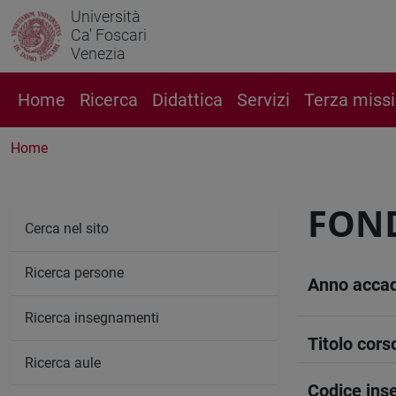
Università
Ca' Foscari
Venezia
Home
Ricerca
Didattica
Servizi
Terza miss
Home
FOND
Cerca nel sito
Ricerca persone
Anno acca
Ricerca insegnamenti
Titolo cors
Ricerca aule
Codice in