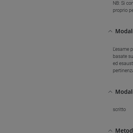
NB: Si con
proprio pe
Modali
L’esame p
basate sul
ed esaust
pertinenz
Modali
scritto
Metodi