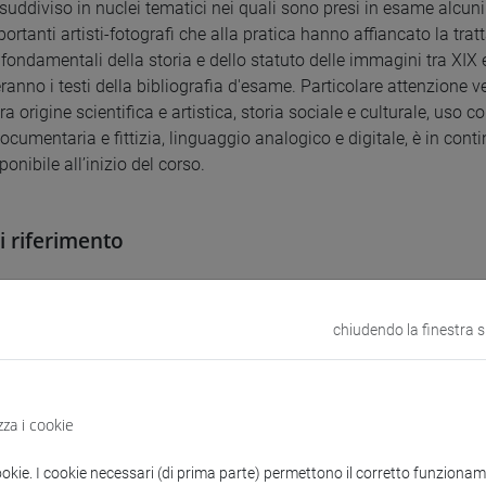
 suddiviso in nuclei tematici nei quali sono presi in esame alcuni 
rtanti artisti-fotografi che alla pratica hanno affiancato la tratt
fondamentali della storia e dello statuto delle immagini tra XIX e
ranno i testi della bibliografia d'esame. Particolare attenzione ve
ra origine scientifica e artistica, storia sociale e culturale, us
ocumentaria e fittizia, linguaggio analogico e digitale, è in c
ponibile all’inizio del corso.
di riferimento
ia per preparare l'esame (obbligatoria):
chiudendo la finestra 
aude Lemagny e André Rouillé (a cura di), "Storia della fotografia
eperibile in commercio, è disponibile presso la BAUM e in PDF s
evi Strauss, "Perché crediamo alle immagini fotografiche", trad. i
zza i cookie
unthert, "L’immagine condivisa. La fotografia digitale", trad. it. 
fficoltà a reperire questo testo, può sostituirlo con Susan Sontag
ookie. I cookie necessari (di prima parte) permettono il corretto funzionamen