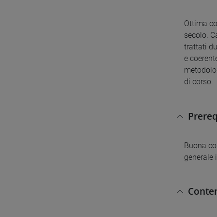
Ottima con
secolo. C
trattati 
e coerent
metodolog
di corso.
Prereq
Buona con
generale i
Conten