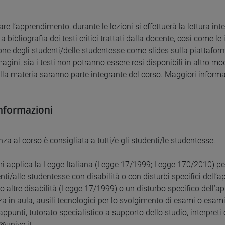
tare l’apprendimento, durante le lezioni si effettuerà la lettura int
 bibliografia dei testi critici trattati dalla docente, così come 
one degli studenti/delle studentesse come slides sulla piattaform
agini, sia i testi non potranno essere resi disponibili in altro mo
ella materia saranno parte integrante del corso. Maggiori informa
informazioni
za al corso è consigliata a tutti/e gli studenti/le studentesse.
ri applica la Legge Italiana (Legge 17/1999; Legge 170/2010) pe
nti/alle studentesse con disabilità o con disturbi specifici dell’
o o altre disabilità (Legge 17/1999) o un disturbo specifico dell
a in aula, ausili tecnologici per lo svolgimento di esami o esami
ppunti, tutorato specialistico a supporto dello studio, interpreti o
@unive.it.