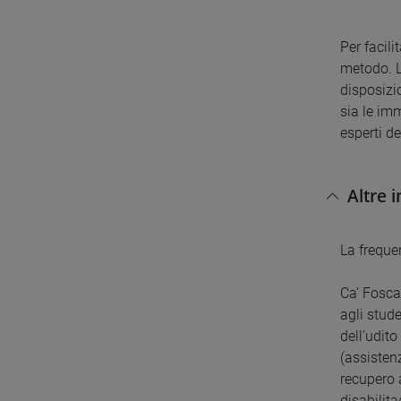
Per facili
metodo. La
disposizi
sia le imm
esperti d
Altre 
La frequen
Ca’ Fosca
agli stude
dell’udit
(assistenz
recupero a
disabilita