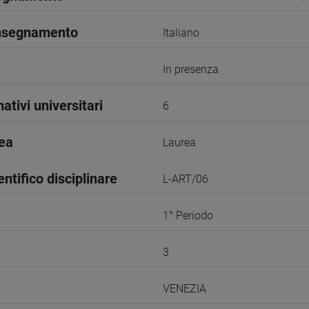
insegnamento
Italiano
In presenza
ativi universitari
6
rea
Laurea
entifico disciplinare
L-ART/06
1° Periodo
3
VENEZIA