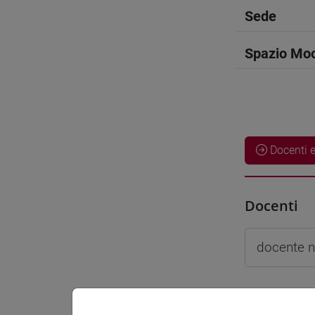
Sede
Spazio Mo
Docenti e
Docenti
docente 
Materiali 