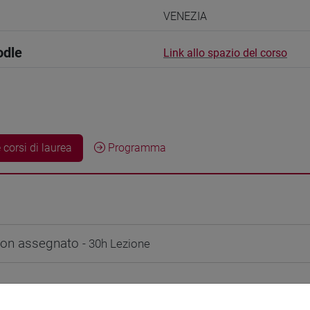
VENEZIA
odle
Link allo spazio del corso
 corsi di laurea
Programma
non assegnato
- 30h Lezione
didattici