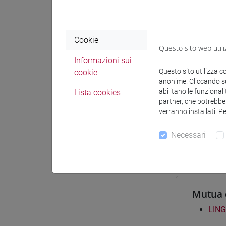
Materiali
Cookie
Questo sito web utili
Corsi d
Informazioni sui
Questo sito utilizza c
cookie
[FT2
anonime. Cliccando sul
perc
abilitano le funzionali
Lista cookies
[FT3
partner, che potrebber
verranno installati. P
perc
[FT5
Necessari
perc
Mutua 
LING