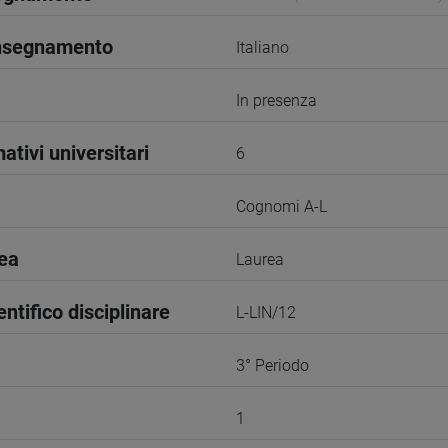
insegnamento
Italiano
In presenza
ativi universitari
6
Cognomi A-L
rea
Laurea
entifico disciplinare
L-LIN/12
3° Periodo
1