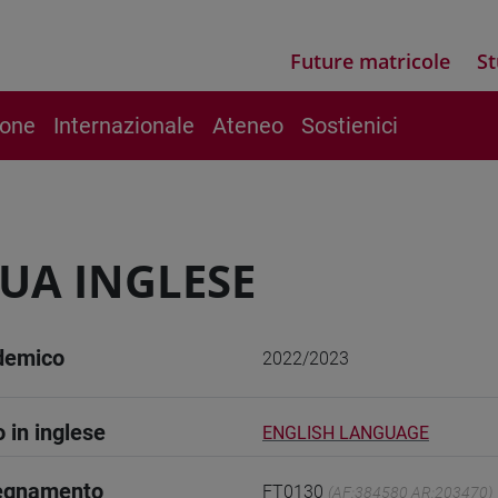
Future matricole
St
ione
Internazionale
Ateneo
Sostienici
UA INGLESE
demico
2022/2023
o in inglese
ENGLISH LANGUAGE
segnamento
FT0130
(AF:384580 AR:203470)