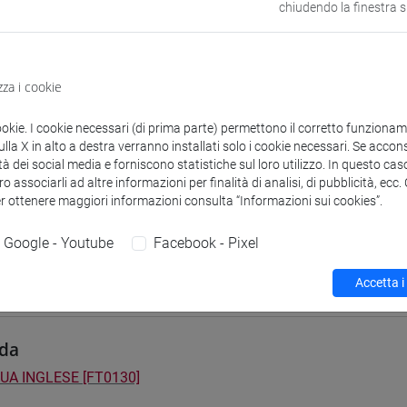
chiudendo la finestra 
 su Moodle
zza i cookie
i studio e percorsi
ookie. I cookie necessari (di prima parte) permettono il corretto funzionamen
] FILOSOFIA - Laurea
la X in alto a destra verranno installati solo i cookie necessari. Se accons
orso comune
tà dei social media e forniscono statistiche sul loro utilizzo. In questo cas
] LETTERE - Laurea
o associarli ad altre informazioni per finalità di analisi, di pubblicità, ecc
er ottenere maggiori informazioni consulta “Informazioni sui cookies”.
orso comune
] STORIA - Laurea
Google - Youtube
Facebook - Pixel
orso comune
Accetta i
da
UA INGLESE [FT0130]