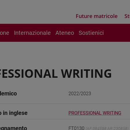
Future matricole
St
ione
Internazionale
Ateneo
Sostienici
ESSIONAL WRITING
demico
2022/2023
o in inglese
PROFESSIONAL WRITING
segnamento
FT0130
(AF:384598 AR:230858)