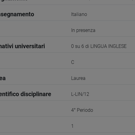
insegnamento
Italiano
In presenza
ativi universitari
0 su 6 di LINGUA INGLESE
C
rea
Laurea
entifico disciplinare
L-LIN/12
4° Periodo
1