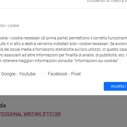
chiudendo la finestra 
 su Moodle
zza i cookie
i studio e percorsi
ookie. I cookie necessari (di prima parte) permettono il corretto funzionamen
] FILOSOFIA - Laurea
la X in alto a destra verranno installati solo i cookie necessari. Se accons
orso comune
tà dei social media e forniscono statistiche sul loro utilizzo. In questo cas
] LETTERE - Laurea
o associarli ad altre informazioni per finalità di analisi, di pubblicità, ecc
orso comune
er ottenere maggiori informazioni consulta “Informazioni sui cookies”.
] STORIA - Laurea
orso comune
Google - Youtube
Facebook - Pixel
Accetta i
da
ESSIONAL WRITING [FT0130]