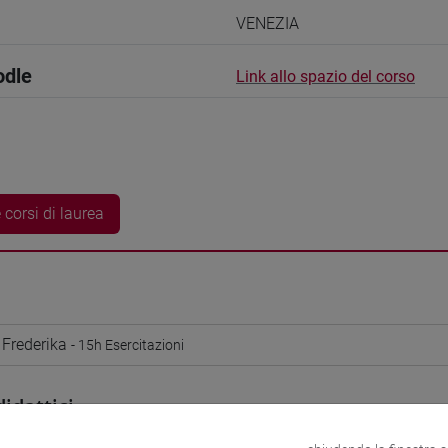
VENEZIA
odle
Link allo spazio del corso
 corsi di laurea
Frederika
- 15h Esercitazioni
didattici