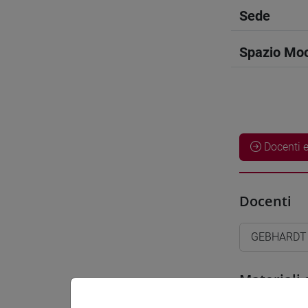
Sede
Spazio Mo
Docenti e
Docenti
GEBHARDT 
Materiali 