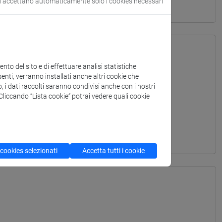
si accettano automaticamente solo i cookies necessari
to del sito e di effettuare analisi statistiche
enti, verranno installati anche altri cookie che
o, i dati raccolti saranno condivisi anche con i nostri
. Cliccando “Lista cookie” potrai vedere quali cookie
 cookies selezionati
Accetta tutti i cookie