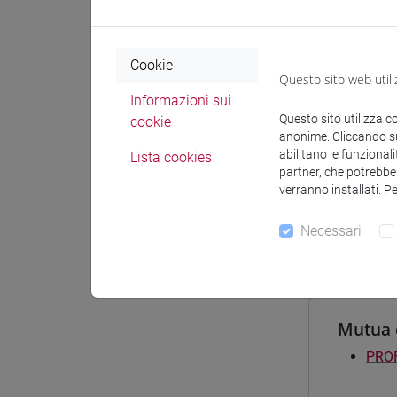
Materiali
Cookie
Questo sito web utili
Corsi d
Informazioni sui
Questo sito utilizza c
[FT2
cookie
anonime. Cliccando sul
perc
abilitano le funzionali
Lista cookies
[FT3
partner, che potrebber
perc
verranno installati. P
[FT5
perc
Necessari
Mutua 
PROF