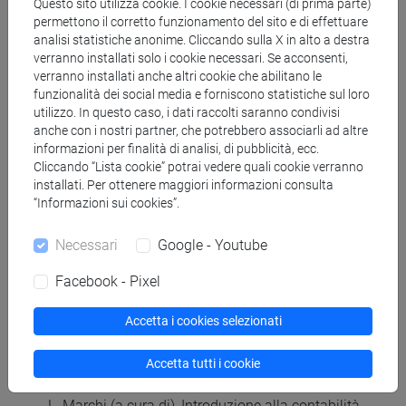
Gli aspetti formali del bilancio d'esercizio:
Questo sito utilizza cookie. I cookie necessari (di prima parte)
permettono il corretto funzionamento del sito e di effettuare
- la struttura del bilancio di esercizio;
analisi statistiche anonime. Cliccando sulla X in alto a destra
- la comunicazione economico-finanziaria.
verranno installati solo i cookie necessari. Se acconsenti,
verranno installati anche altri cookie che abilitano le
funzionalità dei social media e forniscono statistiche sul loro
Testi di riferimento
utilizzo. In questo caso, i dati raccolti saranno condivisi
anche con i nostri partner, che potrebbero associarli ad altre
informazioni per finalità di analisi, di pubblicità, ecc.
IL SOLO TESTO DI RIFERIMENTO E' IL SEGUENTE:
Cliccando “Lista cookie” potrai vedere quali cookie verranno
installati. Per ottenere maggiori informazioni consulta
Economia Aziendale 2 Contabilità e bilancio,
“Informazioni sui cookies”.
McGraw-Hill, 2020.
Necessari
Google - Youtube
Letture integrative (solo consigliate, non
obbligatorie):
Facebook - Pixel
- P. Andrei, A.M. Fellegara (a cura di), Contabilità
generale e bilancio d'impresa, IV ed., Giappichelli,
Accetta i cookies selezionati
2017
- R. Di Pietra, G. Ianniello, A. Paris, Il bilancio
Accetta tutti i cookie
d'impresa, Cedam, 2017.
- L. Marchi (a cura di), Introduzione alla contabilità