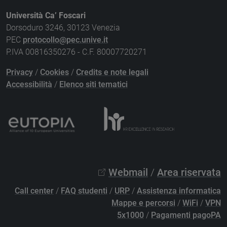
Università Ca’ Foscari
Dorsoduro 3246, 30123 Venezia
PEC
protocollo@pec.unive.it
P.IVA 00816350276 - C.F. 80007720271
Privacy
/
Cookies
/
Credits e note legali
Accessibilità
/
Elenco siti tematici
Webmail
/
Area riservata
Call center
/
FAQ studenti
/
URP
/
Assistenza informatica
Mappe e percorsi
/
WiFi
/
VPN
5x1000
/
Pagamenti pagoPA