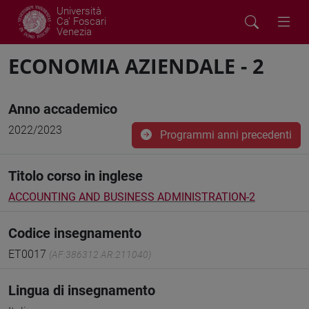
Università
Ca' Foscari
Venezia
ECONOMIA AZIENDALE - 2
Anno accademico
2022/2023
Programmi anni precedenti
Titolo corso in inglese
ACCOUNTING AND BUSINESS ADMINISTRATION-2
Codice insegnamento
ET0017
(AF:386312 AR:211040)
Lingua di insegnamento