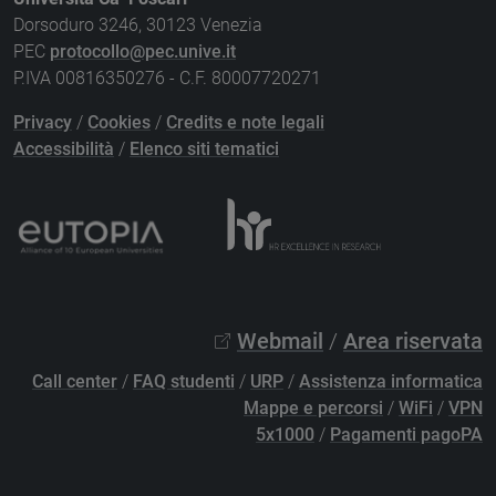
Dorsoduro 3246, 30123 Venezia
PEC
protocollo@pec.unive.it
P.IVA 00816350276 - C.F. 80007720271
Privacy
/
Cookies
/
Credits e note legali
Accessibilità
/
Elenco siti tematici
Webmail
/
Area riservata
Call center
/
FAQ studenti
/
URP
/
Assistenza informatica
Mappe e percorsi
/
WiFi
/
VPN
5x1000
/
Pagamenti pagoPA