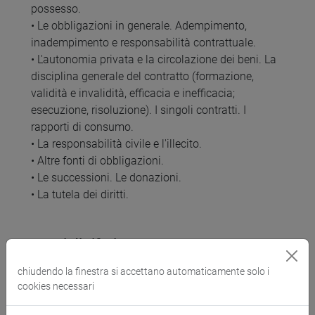
possesso.
• Le obbligazioni in generale. Adempimento,
inadempimento e responsabilità contrattuale.
• L'autonomia privata e la circolazione dei beni. La
disciplina generale del contratto (formazione,
validità e invalidità, efficacia e inefficacia;
esecuzione, risoluzione). I singoli contratti. I
rapporti di consumo.
• La responsabilità civile e l'illecito.
• Altre fonti di obbligazioni.
• Le successioni. Le donazioni.
• La tutela dei diritti.
Testi di riferimento
chiudendo la finestra si accettano automaticamente solo i
Diritto privato, a cura di E. Gabrielli, ed. Giappichelli,
cookies necessari
2020.