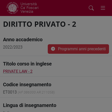
Università
Ca' Foscari
Venezia
DIRITTO PRIVATO - 2
Anno accademico
2022/2023
Programmi anni precedenti
Titolo corso in inglese
PRIVATE LAW - 2
Codice insegnamento
ET0013
(AF:386333 AR:211058)
Lingua di insegnamento