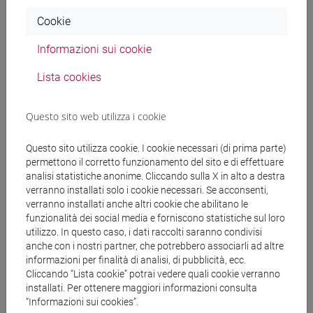
Parti da studiare:
Cookie
capitolo I si consiglia di leggerlo tutto; comunque
studiare la sez. II, parr. da 5 a 8 compreso e sez. IV
Informazioni sui cookie
tutta;
capitolo II tutto
Lista cookies
capitolo III parr. da 1 a 6 compreso
capitolo V tutto
Questo sito web utilizza i cookie
capitolo VI sezz. III e IV
capitolo VII tutto
Questo sito utilizza cookie. I cookie necessari (di prima parte)
capitolo VIII parr.da 1 a 8 compreso
permettono il corretto funzionamento del sito e di effettuare
capitoli da IX e XIII tutto
analisi statistiche anonime. Cliccando sulla X in alto a destra
capitolo XIV tutto esclusi i parr, 7 e 8
verranno installati solo i cookie necessari. Se acconsenti,
verranno installati anche altri cookie che abilitano le
capitoli da XV a XXV tutto
funzionalità dei social media e forniscono statistiche sul loro
capitolo XXVIII i parr.da 1 a 6 compreso, 7, 7.2, 7.5,
utilizzo. In questo caso, i dati raccolti saranno condivisi
7.6, 8 e 8.1, 8.3, 10
anche con i nostri partner, che potrebbero associarli ad altre
capitolo XXX parr. 1, 1.1, 1.2, 3, 3.1
informazioni per finalità di analisi, di pubblicità, ecc.
capitolo XXXI tutti i parr. 1 e 2, comprese le
Cliccando “Lista cookie” potrai vedere quali cookie verranno
installati. Per ottenere maggiori informazioni consulta
sottonumerazioni
“Informazioni sui cookies”.
capitolo XXXII tutto il par. 1