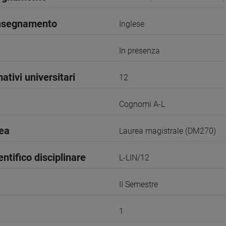
insegnamento
Inglese
In presenza
ativi universitari
12
Cognomi A-L
rea
Laurea magistrale (DM270)
entifico disciplinare
L-LIN/12
II Semestre
1