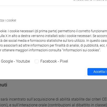
comunicative al livello C1+/C2 del CEFR, sia per le abilità orali (pr
 writing)
zza i cookie
à di apprendere: il modulo ha un duplice scopo di apprendimento: d
 e di raggiungere questo scopo passando per il consolidamento 
ookie. I cookie necessari (di prima parte) permettono il corretto funzionamen
la X in alto a destra verranno installati solo i cookie necessari. Se accons
ù adatte per descrivere, raccontare e capire il mondo di oggi.
tà dei social media e forniscono statistiche sul loro utilizzo. In questo cas
o associarli ad altre informazioni per finalità di analisi, di pubblicità, ecc
er ottenere maggiori informazioni consulta “Informazioni sui cookies”.
uisiti
Google - Youtube
Facebook - Pixel
1 del Quadro Comune Europeo di Riferimento
Accetta i
uti
sarà incentrato sull'acquisizione di abilità stabilite dai criteri C
oni), e sull’interazione orale (contribuzioni al dibattito in clas