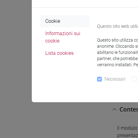
4 abilità 
(academic
Cookie
Questo sito web utili
5 capacit
Informazioni sui
autonomo.
Questo sito utilizza c
cookie
anonime. Cliccando sul
sempre pi
abilitano le funzionali
Lista cookies
partner, che potrebber
verranno installati. P
Prereq
Necessari
Livello C
Conten
Il modulo 
presentazi