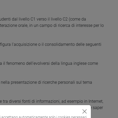
tudenti dal livello C1 verso il livello C2 (come da
terazione orale, in un campo di ricerca di interesse per lo
refigura l'acquisizione o il consolidamento delle seguenti
 il fenomeno dell'evolversi della lingua inglese come
nella presentazione di ricerche personali sul tema
 tra diversi fonti di informazioni, ad esempio in Internet,
struttivo verso le presentazioni proprie e dei pari, e saper
si accettano automaticamente solo i cookies necessari