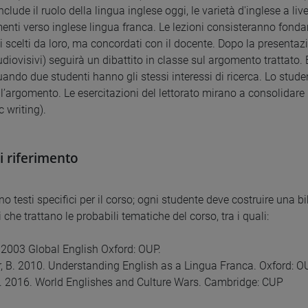
nclude il ruolo della lingua inglese oggi, le varietà d'inglese a li
enti verso inglese lingua franca. Le lezioni consisteranno fonda
 scelti da loro, ma concordati con il docente. Dopo la presentaz
diovisivi) seguirà un dibattito in classe sul argomento trattato. E
uando due studenti hanno gli stessi interessi di ricerca. Lo stu
ell’argomento. Le esercitazioni del lettorato mirano a consolidar
 writing).
di riferimento
o testi specifici per il corso; ogni studente deve costruire una b
i che trattano le probabili tematiche del corso, tra i quali:
, 2003 Global English Oxford: OUP.
r, B. 2010. Understanding English as a Lingua Franca. Oxford: 
. 2016. World Englishes and Culture Wars. Cambridge: CUP