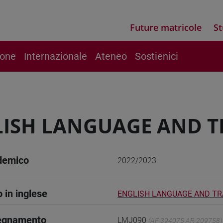
Future matricole
St
ione
Internazionale
Ateneo
Sostienici
ISH LANGUAGE AND 
demico
2022/2023
o in inglese
ENGLISH LANGUAGE AND T
segnamento
LMJ090
(AF:394075 AR:209758)