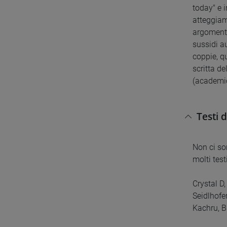
today" e i
atteggiam
argomenti
sussidi au
coppie, q
scritta d
(academic
Testi 
Non ci son
molti test
Crystal D
Seidlhofe
Kachru, B