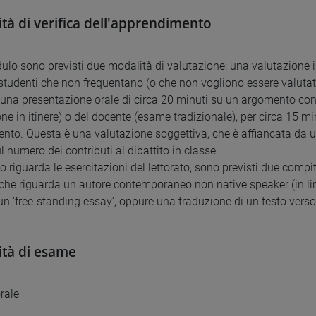
tà di verifica dell'apprendimento
dulo sono previsti due modalità di valutazione: una valutazione in
studenti che non frequentano (o che non vogliono essere valutati in
 una presentazione orale di circa 20 minuti su un argomento con
ne in itinere) o del docente (esame tradizionale), per circa 15 min
ento. Questa è una valutazione soggettiva, che è affiancata da un
 numero dei contributi al dibattito in classe.
 riguarda le esercitazioni del lettorato, sono previsti due compiti 
a che riguarda un autore contemporaneo non native speaker (in lin
n ‘free-standing essay’, oppure una traduzione di un testo verso 
tà di esame
orale