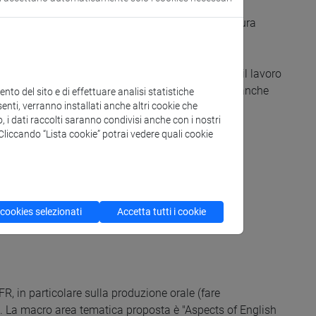
oduzione e interazione), sia per le abilità di scrittura
i avvicinare lo studente alla ricerca attraverso il lavoro
linguistiche in inglese sempre più raffinate ma anche
to del sito e di effettuare analisi statistiche
enti, verranno installati anche altri cookie che
o, i dati raccolti saranno condivisi anche con i nostri
. Cliccando “Lista cookie” potrai vedere quali cookie
 cookies selezionati
Accetta tutti i cookie
EFR, in particolare sulla produzione orale (fare
se). La macro area tematica proposta è "Aspects of English