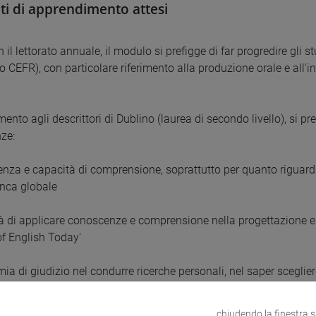
ati di apprendimento attesi
 il lettorato annuale, il modulo si prefigge di far progredire gli s
o CEFR), con particolare riferimento alla produzione orale e all'in
mento agli descrittori di Dublino (laurea di secondo livello), si p
ze:
nza e capacità di comprensione, soprattutto per quanto riguarda
anca globale
à di applicare conoscenze e comprensione nella progettazione e 
of English Today'
a di giudizio nel condurre ricerche personali, nel saper scegliere
do quelle meno affidabili, nello sviluppare uno spirito critico- co
 propri punti forti e deboli nel processo di apprendimento
chiudendo la finestra 