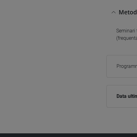
Metodi
Seminari 
(frequent
Programm
Data ult