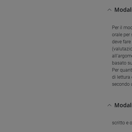
Modali
Per il mo
orale per 
deve fare
(valutazio
all’argom
basato sul
Per quanto
di lettur
secondo u
Modali
scritto e 