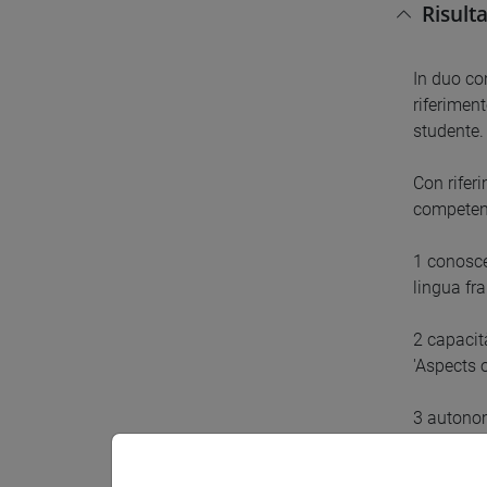
Risult
In duo con
riferiment
studente.
Con riferi
competen
1 conosce
lingua fr
2 capacit
'Aspects 
3 autonomi
tralascian
valutare i