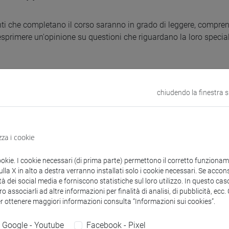
nti che completano il corso saranno in grado di leggere, comprend
esprimere un'opinione su questioni che riguardano la loro specia
uisiti
chiudendo la finestra 
panti devono avere un'alta competenza intermedia del coreano. H
 e dimostrare una flessibilità intellettuale.
zza i cookie
uti
ookie. I cookie necessari (di prima parte) permettono il corretto funzionamen
la X in alto a destra verranno installati solo i cookie necessari. Se accons
tà dei social media e forniscono statistiche sul loro utilizzo. In questo cas
ione e utilizzo la grammatica coreana intermedia e avanzata 
o associarli ad altre informazioni per finalità di analisi, di pubblicità, ecc
er ottenere maggiori informazioni consulta “Informazioni sui cookies”.
ioni su manuale e comprensione testuale (Jeong A MIN)
Google - Youtube
Facebook - Pixel