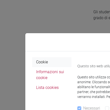
Gli stude
grado di 
Prereq
I parteci
in classe,
Cookie
Questo sito web utili
Informazioni sui
Conten
Questo sito utilizza c
cookie
anonime. Cliccando sul
abilitano le funzionali
Lista cookies
Comprens
partner, che potrebber
verranno installati. P
Esercitaz
Necessari