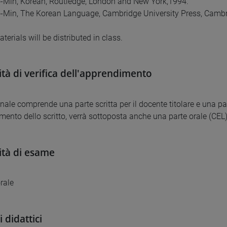
-Min, Korean, Routledge, London and New York,1994.
-Min, The Korean Language, Cambridge University Press, Cambr
terials will be distributed in class.
tà di verifica dell'apprendimento
inale comprende una parte scritta per il docente titolare e una pa
mento dello scritto, verrà sottoposta anche una parte orale (CEL)
tà di esame
orale
 didattici