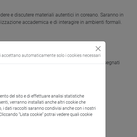
ere e discutere materiali autentici in coreano. Saranno in
lizzazione accademica e di interagire in ambienti formali.
si accettano automaticamente solo i cookies necessari
anno bisogno di preparare e ripetere contenuti insegnati
to del sito e di effettuare analisi statistiche
enti, verranno installati anche altri cookie che
o, i dati raccolti saranno condivisi anche con i nostri
(Soon Haeng KANG)
. Cliccando “Lista cookie” potrai vedere quali cookie