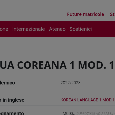
Future matricole
St
ione
Internazionale
Ateneo
Sostienici
UA COREANA 1 MOD. 1
demico
2022/2023
o in inglese
KOREAN LANGUAGE 1 MOD.1
segnamento
LM003J
(AF:397030 AR:212814)