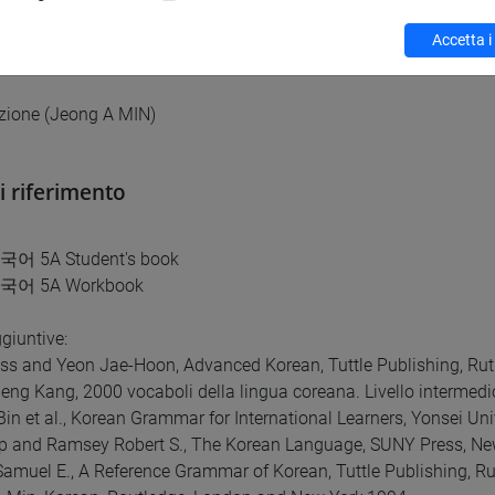
ioni di ascolto, produzione orale e interazione. Comprensione de
Accetta i
zioni su comprensione testuale (Jeong A MIN)
zione (Jeong A MIN)
di riferimento
 5A Student's book
어 5A Workbook
giuntive:
oss and Yeon Jae-Hoon, Advanced Korean, Tuttle Publishing, Ru
eng Kang, 2000 vocaboli della lingua coreana. Livello intermedio,
Bin et al., Korean Grammar for International Learners, Yonsei Uni
op and Ramsey Robert S., The Korean Language, SUNY Press, Ne
 Samuel E., A Reference Grammar of Korean, Tuttle Publishing, 