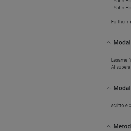
- Sohn Ho
- Sohn Ho
Further ma
Modali
L'esame f
Al supera
Modali
scritto e 
Metodi