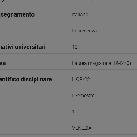
insegnamento
Italiano
In presenza
ativi universitari
12
rea
Laurea magistrale (DM270)
entifico disciplinare
L-OR/22
I Semestre
1
VENEZIA