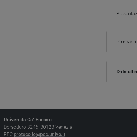
Presentazi
Programm
Data ult
Università Ca’ Foscari
Dorsoduro 3246, 30123 Venezia
PEC
protocollo@pec.unive.it