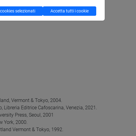
l testo (Jeong A MIN).
 cookies selezionati
Accetta tutti i cookie
tland, Vermont & Tokyo, 2004.
 Libreria Editrice Cafoscarina, Venezia, 2021.
versity Press, Seoul, 2001
w York, 2000.
Rutland Vermont & Tokyo, 1992.