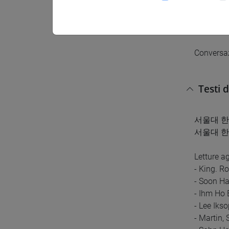
Esercitaz
Escercita
Conversa
Testi 
서울대 한국어
서울대 한국
Letture ag
- King. R
- Soon Ha
- Ihm Ho 
- Lee Iks
- Martin,