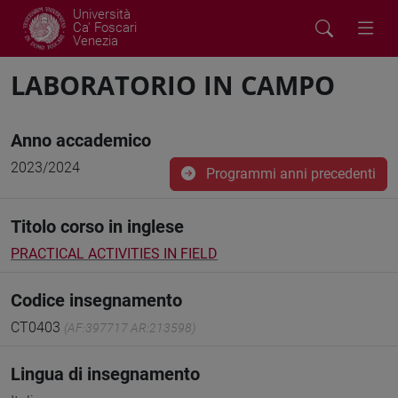
Università
Ca' Foscari
Venezia
LABORATORIO IN CAMPO
Anno accademico
2023/2024
Programmi anni precedenti
Titolo corso in inglese
PRACTICAL ACTIVITIES IN FIELD
Codice insegnamento
CT0403
(AF:397717 AR:213598)
Lingua di insegnamento