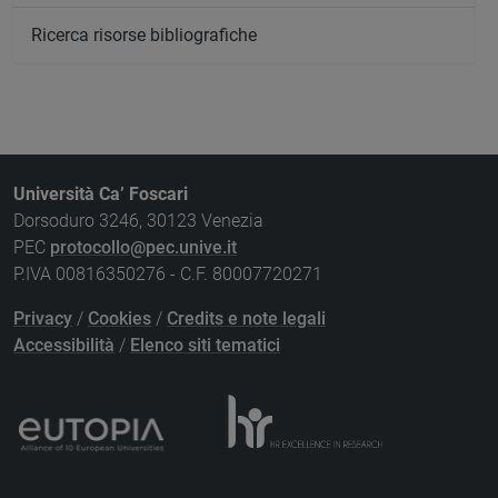
Ricerca risorse bibliografiche
Università Ca’ Foscari
Dorsoduro 3246, 30123 Venezia
PEC
protocollo@pec.unive.it
P.IVA 00816350276 - C.F. 80007720271
Privacy
/
Cookies
/
Credits e note legali
Accessibilità
/
Elenco siti tematici