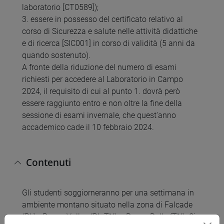
laboratorio [CT0589]);
3. essere in possesso del certificato relativo al
corso di Sicurezza e salute nelle attività didattiche
e di ricerca [SIC001] in corso di validità (5 anni da
quando sostenuto).
A fronte della riduzione del numero di esami
richiesti per accedere al Laboratorio in Campo
2024, il requisito di cui al punto 1. dovrà però
essere raggiunto entro e non oltre la fine della
sessione di esami invernale, che quest'anno
accademico cade il 10 febbraio 2024.
Contenuti
Gli studenti soggiorneranno per una settimana in
ambiente montano situato nella zona di Falcade
(BL) - Passo Valles (BL-TN) – Passo Rolle (TN). Si