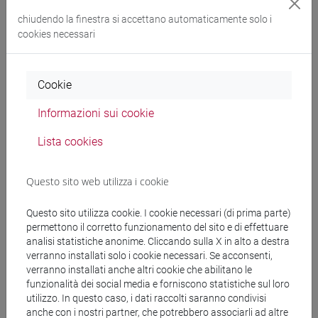
prevedono escursioni in campo durante le quali
chiudendo la finestra si accettano automaticamente solo i
saranno svolte esercitazioni pratiche di diverse
cookies necessari
discipline, come Scienze della Terra, Scienza della
Vegetazione ed Ecologia; sarà valutata la qualità di
acque su base chimica. Verranno inoltre discussi
Cookie
alcuni casi con gravi problemi di dissesto
idrogeologico e saranno previste operazioni di
Informazioni sui cookie
rilievo del territorio con sistemi aeromobili a
Lista cookies
pilotaggio remoto (SAPR) comunemente conosciuti
come droni. Oltre alle esperienze in campo, il corso
prevede attività seminariali in aula per la
Questo sito web utilizza i cookie
preparazione delle esercitazioni e su specifici
argomenti di interesse ambientale. Le lezioni
Questo sito utilizza cookie. I cookie necessari (di prima parte)
(obbligatorie) saranno svolte nelle settimane
permettono il corretto funzionamento del sito e di effettuare
analisi statistiche anonime. Cliccando sulla X in alto a destra
precedenti le attività in campo. Tuttavia, alcune
verranno installati solo i cookie necessari. Se acconsenti,
delle attività in campo previste (e le loro modalità
verranno installati anche altri cookie che abilitano le
di svolgimento) potrebbero subire variazioni sulla
funzionalità dei social media e forniscono statistiche sul loro
base delle condizioni meteorologiche, della
utilizzo. In questo caso, i dati raccolti saranno condivisi
logistica e dell’offerta didattica nell’anno
anche con i nostri partner, che potrebbero associarli ad altre