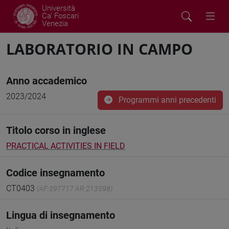
Università
Ca' Foscari
Venezia
LABORATORIO IN CAMPO
Anno accademico
2023/2024
Programmi anni precedenti
Titolo corso in inglese
PRACTICAL ACTIVITIES IN FIELD
Codice insegnamento
CT0403
(AF:397717 AR:213598)
Lingua di insegnamento