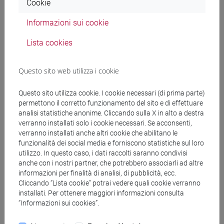
Cookie
Docenti
Informazioni sui cookie
BADETTI Elena
Lista cookies
- 11h Laboratorio
BUFFA Gabriella
- 11h Laboratorio
Questo sito web utilizza i cookie
Questo sito utilizza cookie. I cookie necessari (di prima parte)
CASELLA Elisa
- 11h Laboratorio
permettono il corretto funzionamento del sito e di effettuare
analisi statistiche anonime. Cliccando sulla X in alto a destra
FERRETTI Patrizia
- 11h Laboratorio
verranno installati solo i cookie necessari. Se acconsenti,
verranno installati anche altri cookie che abilitano le
funzionalità dei social media e forniscono statistiche sul loro
MASIOL Mauro
- 11h Laboratorio
utilizzo. In questo caso, i dati raccolti saranno condivisi
anche con i nostri partner, che potrebbero associarli ad altre
PIAZZA Rossano
- 11h Laboratorio
informazioni per finalità di analisi, di pubblicità, ecc.
Cliccando “Lista cookie” potrai vedere quali cookie verranno
installati. Per ottenere maggiori informazioni consulta
VOLPI GHIRARDINI Annamaria
- 11h Laboratorio
“Informazioni sui cookies”.