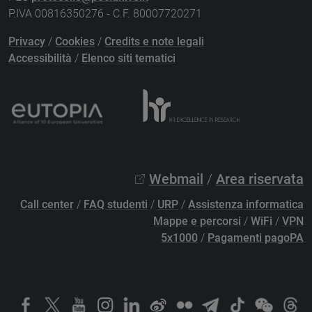
P.IVA 00816350276 - C.F. 80007720271
Privacy
/
Cookies
/
Credits e note legali
Accessibilità
/
Elenco siti tematici
Webmail
/
Area riservata
Call center
/
FAQ studenti
/
URP
/
Assistenza informatica
Mappe e percorsi
/
WiFi
/
VPN
5x1000
/
Pagamenti pagoPA