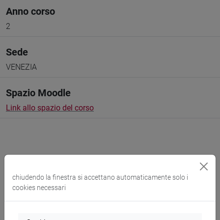
Anno corso
2
Sede
VENEZIA
Spazio Moodle
Link allo spazio del corso
Docenti e corsi di laurea
chiudendo la finestra si accettano automaticamente solo i
cookies necessari
Programma