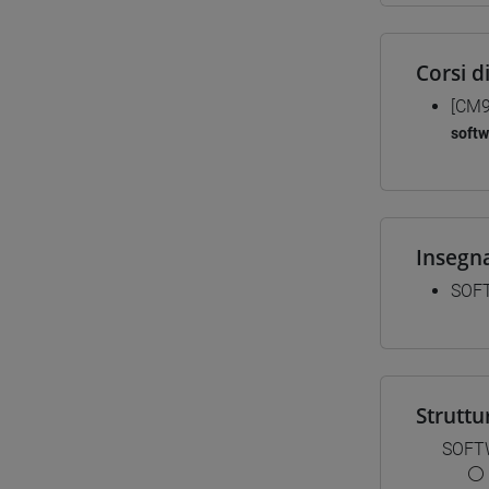
Corsi d
[CM9
softw
Insegn
SOF
Struttu
SOFT