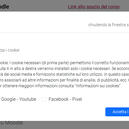
odle
Link allo spazio del corso
chiudendo la finestra 
 corsi di laurea
Programma
zza i cookie
ookie. I cookie necessari (di prima parte) permettono il corretto funzionamen
la X in alto a destra verranno installati solo i cookie necessari. Se accons
tà dei social media e forniscono statistiche sul loro utilizzo. In questo cas
o associarli ad altre informazioni per finalità di analisi, di pubblicità, ecc
 Paolo
- 48h Lezione
er ottenere maggiori informazioni consulta “Informazioni sui cookies”.
Google - Youtube
Facebook - Pixel
didattici
Accetta i
 su Moodle