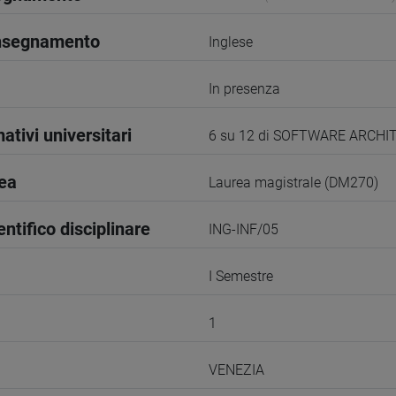
insegnamento
Inglese
In presenza
ativi universitari
6 su 12 di SOFTWARE ARC
rea
Laurea magistrale (DM270)
entifico disciplinare
ING-INF/05
I Semestre
1
VENEZIA