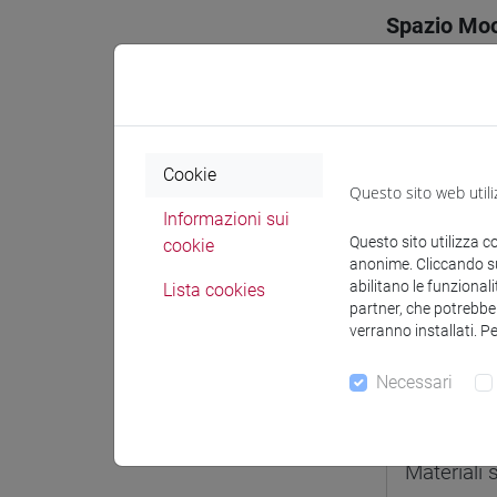
Spazio Mo
Cookie
Docenti e
Questo sito web utili
Informazioni sui
Questo sito utilizza c
cookie
Docenti
anonime. Cliccando sul
abilitano le funzionali
Lista cookies
partner, che potrebber
FALCARIN
verranno installati. P
Necessari
Materiali 
Materiali