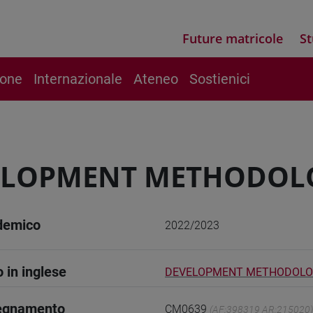
Future matricole
St
ione
Internazionale
Ateneo
Sostienici
ELOPMENT METHODOL
demico
2022/2023
o in inglese
DEVELOPMENT METHODOLO
segnamento
CM0639
(AF:398319 AR:215020)