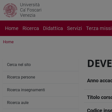
Università
Ca' Foscari
Venezia
Home
Ricerca
Didattica
Servizi
Terza miss
Home
DEV
Cerca nel sito
Ricerca persone
Anno acca
Ricerca insegnamenti
Titolo cors
Ricerca aule
Codice in