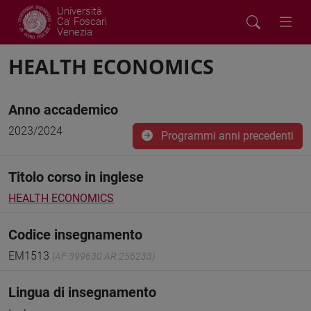
Università
Ca' Foscari
Venezia
HEALTH ECONOMICS
Anno accademico
2023/2024
Programmi anni precedenti
Titolo corso in inglese
HEALTH ECONOMICS
Codice insegnamento
EM1513
(AF:399630 AR:256233)
Lingua di insegnamento