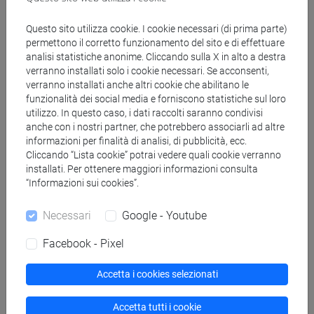
Docenti
Questo sito utilizza cookie. I cookie necessari (di prima parte)
permettono il corretto funzionamento del sito e di effettuare
analisi statistiche anonime. Cliccando sulla X in alto a destra
MAMMI Irene
- 30h Lezione
verranno installati solo i cookie necessari. Se acconsenti,
verranno installati anche altri cookie che abilitano le
funzionalità dei social media e forniscono statistiche sul loro
Materiali didattici
utilizzo. In questo caso, i dati raccolti saranno condivisi
anche con i nostri partner, che potrebbero associarli ad altre
informazioni per finalità di analisi, di pubblicità, ecc.
Materiali su Moodle
Cliccando “Lista cookie” potrai vedere quali cookie verranno
installati. Per ottenere maggiori informazioni consulta
“Informazioni sui cookies”.
Corsi di studio e percorsi
Necessari
Google - Youtube
[EM15] ECONOMICS, FINANCE AND
Facebook - Pixel
SUSTAINABILITY - Laurea magistrale (DM270)
economics-qem
Accetta i cookies selezionati
Accetta tutti i cookie