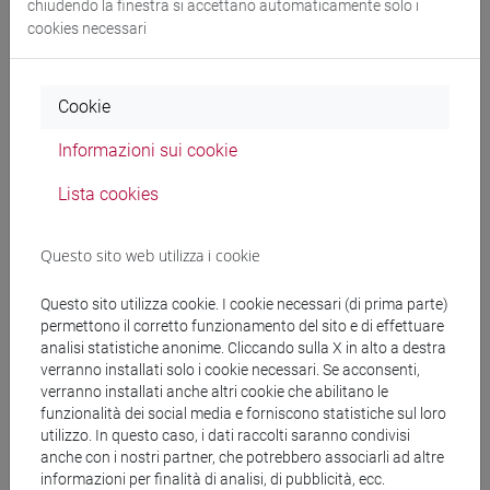
chiudendo la finestra si accettano automaticamente solo i
Docenti
cookies necessari
RIZZI Alessandra
- 30h Lezione
Cookie
Informazioni sui cookie
Materiali didattici
Lista cookies
Materiali su Moodle
Questo sito web utilizza i cookie
Questo sito utilizza cookie. I cookie necessari (di prima parte)
Corsi di studio e percorsi
permettono il corretto funzionamento del sito e di effettuare
analisi statistiche anonime. Cliccando sulla X in alto a destra
[FT1] CONSERVAZIONE E GESTIONE DEI BENI
verranno installati solo i cookie necessari. Se acconsenti,
E DELLE ATTIVITÀ CULTURALI - Laurea
verranno installati anche altri cookie che abilitano le
funzionalità dei social media e forniscono statistiche sul loro
tars
/
storia dell'arte
/
egart
/
archeologico
utilizzo. In questo caso, i dati raccolti saranno condivisi
[FT2] FILOSOFIA - Laurea
anche con i nostri partner, che potrebbero associarli ad altre
filosofia e storia
informazioni per finalità di analisi, di pubblicità, ecc.