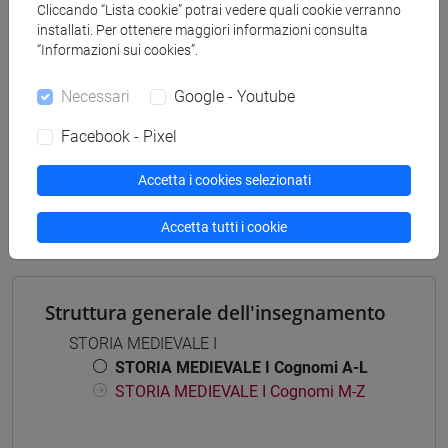
[FT3] LETTERE - Laurea
Cliccando “Lista cookie” potrai vedere quali cookie verranno
installati. Per ottenere maggiori informazioni consulta
scienze del testo letterario e della comunicazione
/
“Informazioni sui cookies”.
scienze dell'antichità
Necessari
Google - Youtube
Facebook - Pixel
Insegnamenti mutuati
Accetta i cookies selezionati
STORIA MEDIEVALE I [FT0256]
Accetta tutti i cookie
Struttura generale dell'insegnamento
STORIA MEDIEVALE I
STORIA MEDIEVALE I Cognomi A-L
STORIA MEDIEVALE I Cognomi M-Z