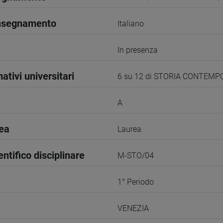
insegnamento
Italiano
In presenza
ativi universitari
6 su 12 di STORIA CONTEM
A
rea
Laurea
entifico disciplinare
M-STO/04
1° Periodo
VENEZIA