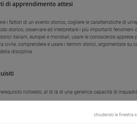
ati di apprendimento attesi
e i fattori di un evento storico, cogliere le caratteristiche di u
iodo storico, osservare ed interpretare i più importanti fenomeni 
torici italiani, europei e mondiali, usare le conoscenze apprese p
a civile, comprendere e usare i termini storici, argomentare su 
della disciplina.
uisiti
erequisito richiesto, al di là di una generica capacità di inquadr
uti
chiudendo la finestra 
intende introdurre allo studio della storia sociale e culturale in