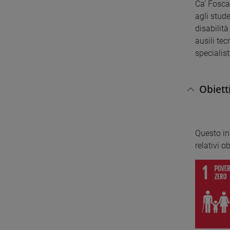
Ca’ Fosca
agli stude
disabilit
ausili te
specialist
Obiett
Questo i
relativi o