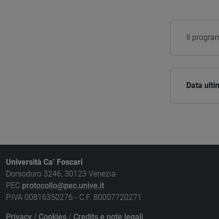
Il progra
Data ult
Università Ca’ Foscari
Dorsoduro 3246, 30123 Venezia
PEC
protocollo@pec.unive.it
P.IVA 00816350276 - C.F. 80007720271
Privacy
/
Cookies
/
Credits e note legali