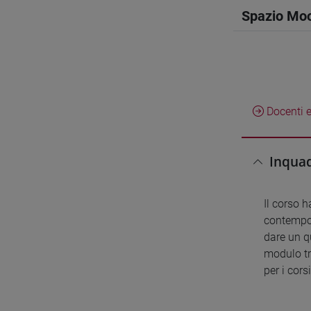
Spazio Mo
Docenti e
Inquad
Il corso h
contempor
dare un q
modulo tr
per i cors