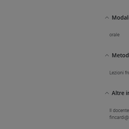
Modali
orale
Metodi
Lezioni fr
Altre 
Il docent
fincardi@