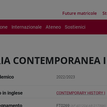
Future matricole
St
ione
Internazionale
Ateneo
Sostienici
IA CONTEMPORANEA I
demico
2022/2023
o in inglese
CONTEMPORARY HISTORY I
segnamento
FT0269
(AF:401204 AR:217396)