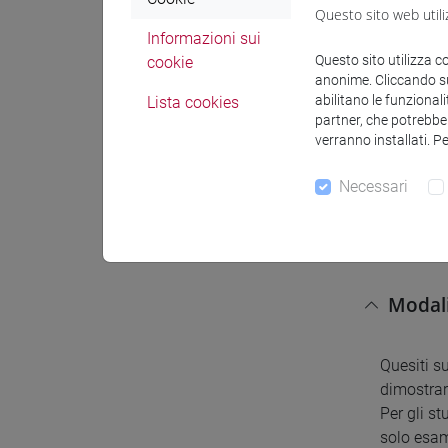
mettendo a
Questo sito web utili
storici s
Informazioni sui
Questo sito utilizza c
cookie
anonime. Cliccando sul
Testi 
abilitano le funzionali
Lista cookies
partner, che potrebber
verranno installati. P
Per frequ
Necessari
1 - Alber
Per i non 
mestiere 
Modali
Quesiti s
dimostrar
Per gli s
solo esam