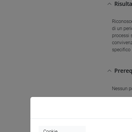
Risult
Riconoscer
di un per
processi s
convivenz
specifico 
Prereq
Nessun pr
Conten
Il corso 
Cookie