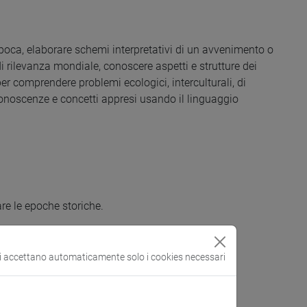
n’epoca, elaborare schemi interpretativi di un avvenimento o
di rilevanza mondiale, conoscere aspetti e strutture dei
er comprendere problemi ecologici, interculturali, di
conoscenze e concetti appresi usando il linguaggio
are le epoche storiche.
si accettano automaticamente solo i cookies necessari
 epoca contemporanea, nel "lungo" XIX secolo anche