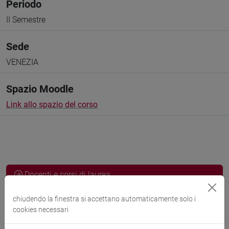
Periodo
II Semestre
Sede
VENEZIA
Spazio Moodle
Link allo spazio del corso
Docenti e corsi di laurea
Programma
chiudendo la finestra si accettano automaticamente solo i
cookies necessari