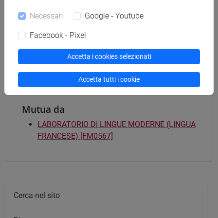
percorso comune
Necessari
Google - Youtube
[FM7] STORIA DAL MEDIOEVO ALL'ETÀ
CONTEMPORANEA - Laurea magistrale
Facebook - Pixel
(DM270)
percorso comune
Accetta i cookies selezionati
Accetta tutti i cookie
Mutua da
LABORATORIO DI LINGUE MODERNE (LINGUA
FRANCESE) [FM0567]
Cerca nel sito