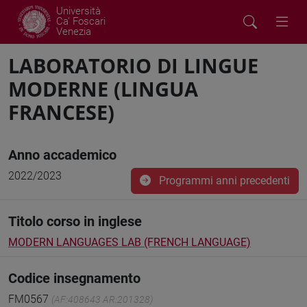
Università
Ca' Foscari
Venezia
LABORATORIO DI LINGUE
MODERNE (LINGUA
FRANCESE)
Anno accademico
2022/2023
Programmi anni precedenti
Titolo corso in inglese
MODERN LANGUAGES LAB (FRENCH LANGUAGE)
Codice insegnamento
FM0567
(AF:408643 AR:201328)