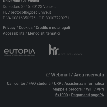
Università Ca’ Foscari
Dorsoduro 3246, 30123 Venezia
PEC
protocollo@pec.unive.it
P.IVA 00816350276 - C.F. 80007720271
Privacy
/
Cookies
/
Credits e note legali
Accessibilità
/
Elenco siti tematici
Webmail
/
Area riservata
Call center
/
FAQ studenti
/
URP
/
Assistenza informatica
Mappe e percorsi
/
WiFi
/
VPN
5x1000
/
Pagamenti pagoPA