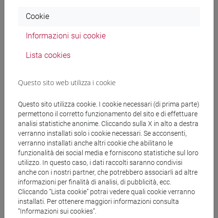
Docenti
Cookie
SALERNI Paola
- 30h Esercitazioni
Informazioni sui cookie
Lista cookies
Materiali didattici
Questo sito web utilizza i cookie
Materiali su Moodle
Questo sito utilizza cookie. I cookie necessari (di prima parte)
permettono il corretto funzionamento del sito e di effettuare
analisi statistiche anonime. Cliccando sulla X in alto a destra
verranno installati solo i cookie necessari. Se acconsenti,
Corsi di studio e percorsi
verranno installati anche altri cookie che abilitano le
funzionalità dei social media e forniscono statistiche sul loro
[FM2] SCIENZE DELL'ANTICHITÀ:
utilizzo. In questo caso, i dati raccolti saranno condivisi
LETTERATURE, STORIA E ARCHEOLOGIA -
anche con i nostri partner, che potrebbero associarli ad altre
Laurea magistrale (DM270)
informazioni per finalità di analisi, di pubblicità, ecc.
filologia, letterature e storia dell'antichità
Cliccando “Lista cookie” potrai vedere quali cookie verranno
[FM4] FILOLOGIA E LETTERATURA ITALIANA -
installati. Per ottenere maggiori informazioni consulta
“Informazioni sui cookies”.
Laurea magistrale (DM270)