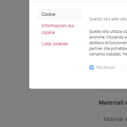
Spazio Mo
Cookie
Questo sito web utili
Informazioni sui
Questo sito utilizza c
cookie
anonime. Cliccando sul
abilitano le funzionali
Lista cookies
Docenti e
partner, che potrebber
verranno installati. P
Docenti
Necessari
MASO St
Materiali 
Materiali