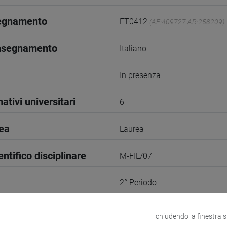
segnamento
FT0412
(AF:409727 AR:258209)
insegnamento
Italiano
In presenza
ativi universitari
6
rea
Laurea
entifico disciplinare
M-FIL/07
2° Periodo
2
chiudendo la finestra 