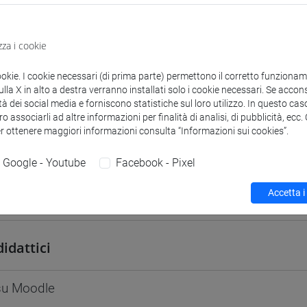
odle
Link allo spazio del corso
zza i cookie
ookie. I cookie necessari (di prima parte) permettono il corretto funzionamen
la X in alto a destra verranno installati solo i cookie necessari. Se accons
tà dei social media e forniscono statistiche sul loro utilizzo. In questo cas
 corsi di laurea
Programma
o associarli ad altre informazioni per finalità di analisi, di pubblicità, ecc
er ottenere maggiori informazioni consulta “Informazioni sui cookies”.
Google - Youtube
Facebook - Pixel
Accetta i
efano
- 30h Lezione
didattici
 su Moodle