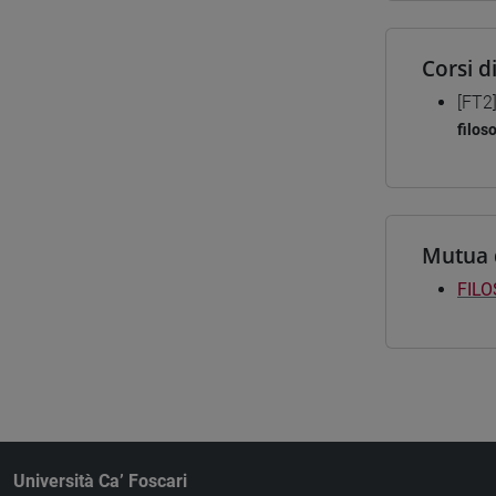
Corsi d
[FT2
filos
Mutua 
FILO
Università Ca’ Foscari