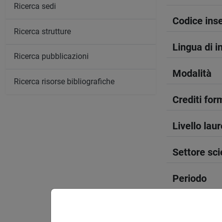
Ricerca sedi
Codice in
Ricerca strutture
Lingua di 
Ricerca pubblicazioni
Modalità
Ricerca risorse bibliografiche
Crediti form
Livello lau
Settore sci
Periodo
Anno corso