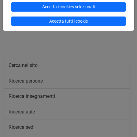
Accetta i cookies selezionati
Mutua da
Accetta tutti i cookie
DIALETTOLOGIA ITALIANA [FM0039]
Cerca nel sito
Ricerca persone
Ricerca insegnamenti
Ricerca aule
Ricerca sedi