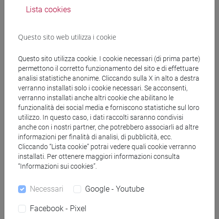
BAGLIONI Daniele
- 30h Lezione
Lista cookies
Materiali didattici
Questo sito web utilizza i cookie
Questo sito utilizza cookie. I cookie necessari (di prima parte)
Materiali su Moodle
permettono il corretto funzionamento del sito e di effettuare
analisi statistiche anonime. Cliccando sulla X in alto a destra
verranno installati solo i cookie necessari. Se acconsenti,
verranno installati anche altri cookie che abilitano le
Corsi di studio e percorsi
funzionalità dei social media e forniscono statistiche sul loro
utilizzo. In questo caso, i dati raccolti saranno condivisi
[FM10] ANTROPOLOGIA CULTURALE,
anche con i nostri partner, che potrebbero associarli ad altre
ETNOLOGIA, ETNOLINGUISTICA - Laurea
informazioni per finalità di analisi, di pubblicità, ecc.
magistrale (DM270)
Cliccando “Lista cookie” potrai vedere quali cookie verranno
installati. Per ottenere maggiori informazioni consulta
demo-etno-antropologico
/
antropologia culturale
“Informazioni sui cookies”.
[FM4] FILOLOGIA E LETTERATURA ITALIANA -
Laurea magistrale (DM270)
Necessari
Google - Youtube
percorso comune
Facebook - Pixel