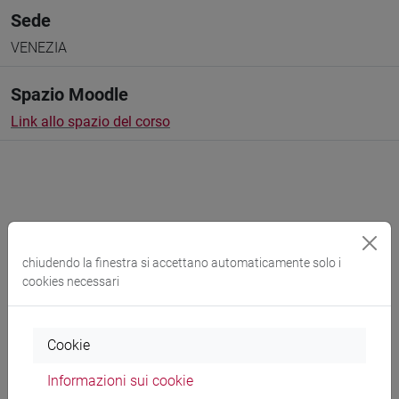
Sede
VENEZIA
Spazio Moodle
Link allo spazio del corso
Docenti e corsi di laurea
chiudendo la finestra si accettano automaticamente solo i
Programma
cookies necessari
Cookie
Docenti
Informazioni sui cookie