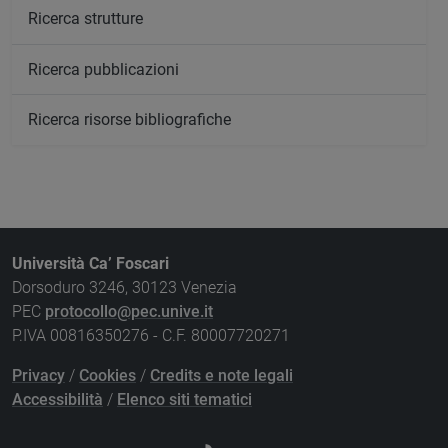
Ricerca strutture
Ricerca pubblicazioni
Ricerca risorse bibliografiche
Università Ca’ Foscari
Dorsoduro 3246, 30123 Venezia
PEC
protocollo@pec.unive.it
P.IVA 00816350276 - C.F. 80007720271
Privacy
/
Cookies
/
Credits e note legali
Accessibilità
/
Elenco siti tematici