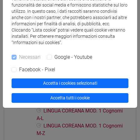
funzionalità dei social media e forniscono statistiche sul loro
cina
/
giappone
/
giappone
/
cina
utilizzo. In questo caso, i dati raccolti saranno condivisi
anche con i nostri partner, che potrebbero associarli ad altre
informazioni per finalità di analisi, di pubblicità, ecc.
Cliccando “Lista cookie” potrai vedere quali cookie verranno
installati. Per ottenere maggiori informazioni consulta
Insegnamenti mutuati
“Informazioni sui cookies”.
LINGUA COREANA MOD. 2 [LT001J]
Necessari
Google - Youtube
Facebook - Pixel
Accetta i cookies selezionati
Struttura generale dell'insegnamento
LINGUA COREANA
Accetta tutti i cookie
LINGUA COREANA MOD. 1
LINGUA COREANA MOD. 1 Cognomi
A-L
LINGUA COREANA MOD. 1 Cognomi
M-Z