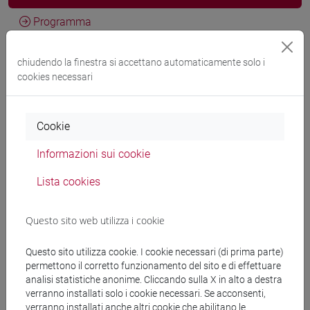
Programma
chiudendo la finestra si accettano automaticamente solo i
Docenti
cookies necessari
LEE Sang Suk
- 30h Lezione
Cookie
Informazioni sui cookie
Materiali didattici
Lista cookies
Materiali su Moodle
Questo sito web utilizza i cookie
Questo sito utilizza cookie. I cookie necessari (di prima parte)
Corsi di studio e percorsi
permettono il corretto funzionamento del sito e di effettuare
analisi statistiche anonime. Cliccando sulla X in alto a destra
[LT40] LINGUE, CULTURE E SOCIETÀ DELL'ASIA
verranno installati solo i cookie necessari. Se acconsenti,
E DELL'AFRICA MEDITERRANEA - Laurea
verranno installati anche altri cookie che abilitano le