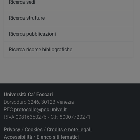
Ricerca sedi
Ricerca strutture
Ricerca pubblicazioni
Ricerca risorse bibliografiche
Università Ca’ Foscari
Dorsoduro 3246, 30123 Venezia
PEC
protocollo@pec.unive.it
P.IVA 00816350276 - C.F. 80007720271
Privacy
/
Cookies
/
Credits e note legali
Accessibilità
/
Elenco siti tematici