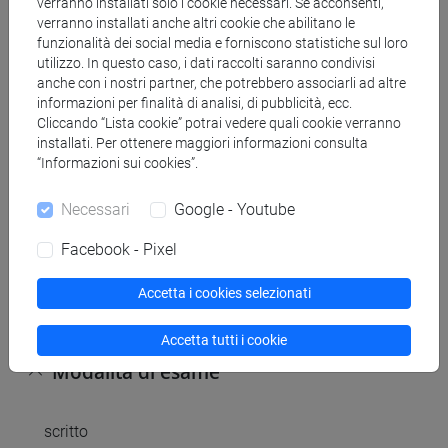
partire dall'inizio del corso.
verranno installati solo i cookie necessari. Se acconsenti,
verranno installati anche altri cookie che abilitano le
Non è quindi necessario acquistare testi cartacei.
funzionalità dei social media e forniscono statistiche sul loro
utilizzo. In questo caso, i dati raccolti saranno condivisi
anche con i nostri partner, che potrebbero associarli ad altre
Modalità di verifica dell'apprendimento
informazioni per finalità di analisi, di pubblicità, ecc.
Cliccando “Lista cookie” potrai vedere quali cookie verranno
installati. Per ottenere maggiori informazioni consulta
l'esame è in forma scritta e prevede:sei (6)
“Informazioni sui cookies”.
domande a risposta multipla e due (2) domande
aperte a cui rispondere in 30 minuti.
Necessari
Google - Youtube
Attività integrative facoltative, che saranno svolte
Facebook - Pixel
durante il corso, potranno comportare
l'assegnazione di un punteggio da sommare al
Accetta i cookies selezionati
risultato della prova d'esame ai fini del voto finale.
Accetta tutti i cookie
Modalità di esame
scritto