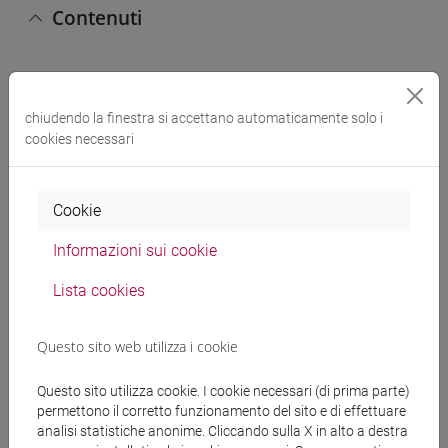
Contenuti
Introduzione al corso, e concetti di base
Il pensiero manageriale tra teoria e pratica
chiudendo la finestra si accettano automaticamente solo i
Evoluzione dell'ambiente competitivo
cookies necessari
Principi di analisi della concorrenza
Il problema della sostenibilità
Principi di gestione della produzione e della supply
Cookie
chain
Principi di marketing
Informazioni sui cookie
Principi di misurazione delle performance
Lista cookies
Testi di riferimento
Questo sito web utilizza i cookie
Questo sito utilizza cookie. I cookie necessari (di prima parte)
I testi di riferimento per l'esame saranno disponibili
permettono il corretto funzionamento del sito e di effettuare
in formato elettronico sulla piattaforma Moodle a
analisi statistiche anonime. Cliccando sulla X in alto a destra