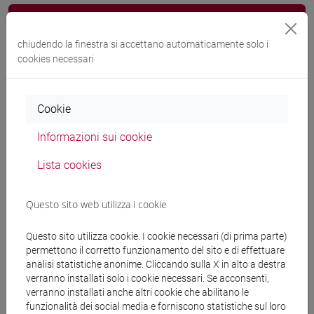
Docenti e corsi di laurea
chiudendo la finestra si accettano automaticamente solo i
Programma
cookies necessari
Docenti
Cookie
Informazioni sui cookie
LANZINI Pietro
- 30h Lezione
Lista cookies
Materiali didattici
Questo sito web utilizza i cookie
Materiali su Moodle
Questo sito utilizza cookie. I cookie necessari (di prima parte)
permettono il corretto funzionamento del sito e di effettuare
analisi statistiche anonime. Cliccando sulla X in alto a destra
verranno installati solo i cookie necessari. Se acconsenti,
Corsi di studio e percorsi
verranno installati anche altri cookie che abilitano le
funzionalità dei social media e forniscono statistiche sul loro