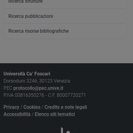
Ricerca strutture
Ricerca pubblicazioni
Ricerca risorse bibliografiche
Università Ca’ Foscari
Dorsoduro 3246, 30123 Venezia
PEC
protocollo@pec.unive.it
P.IVA 00816350276 - C.F. 80007720271
Privacy
/
Cookies
/
Credits e note legali
Accessibilità
/
Elenco siti tematici