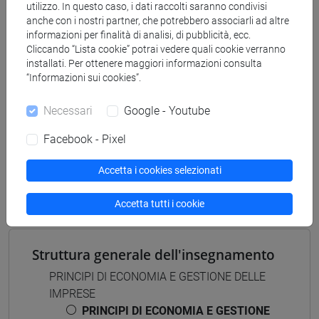
[LT40] LINGUE, CULTURE E SOCIETÀ DELL'ASIA
utilizzo. In questo caso, i dati raccolti saranno condivisi
E DELL'AFRICA MEDITERRANEA - Laurea
anche con i nostri partner, che potrebbero associarli ad altre
informazioni per finalità di analisi, di pubblicità, ecc.
giappone
/
sud-est asiatico
/
cina
/
corea
/
giappone
Cliccando “Lista cookie” potrai vedere quali cookie verranno
/
cina
/
corea
installati. Per ottenere maggiori informazioni consulta
“Informazioni sui cookies”.
Necessari
Google - Youtube
Mutua da
Facebook - Pixel
PRINCIPI DI ECONOMIA E GESTIONE DELLE
Accetta i cookies selezionati
IMPRESE [LT7010]
Accetta tutti i cookie
Struttura generale dell'insegnamento
PRINCIPI DI ECONOMIA E GESTIONE DELLE
IMPRESE
PRINCIPI DI ECONOMIA E GESTIONE