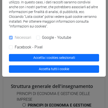
[LT40] LINGUE, CULTURE E SOCIETÀ DELL'ASIA
utilizzo. In questo caso, i dati raccolti saranno condivisi
E DELL'AFRICA MEDITERRANEA - Laurea
anche con i nostri partner, che potrebbero associarli ad altre
informazioni per finalità di analisi, di pubblicità, ecc.
giappone
/
sud-est asiatico
/
cina
/
corea
/
giappone
Cliccando “Lista cookie” potrai vedere quali cookie verranno
/
cina
/
corea
installati. Per ottenere maggiori informazioni consulta
“Informazioni sui cookies”.
Necessari
Google - Youtube
Mutua da
Facebook - Pixel
PRINCIPI DI ECONOMIA E GESTIONE DELLE
Accetta i cookies selezionati
IMPRESE [LT7010]
Accetta tutti i cookie
Struttura generale dell'insegnamento
PRINCIPI DI ECONOMIA E GESTIONE DELLE
IMPRESE
PRINCIPI DI ECONOMIA E GESTIONE