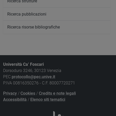
Ricerca strutture
Ricerca pubblicazioni
Ricerca risorse bibliografiche
Università Ca’ Foscari
Dorsoduro 3246, 30123 Venezia
PEC
protocollo@pec.unive.it
P.IVA 00816350276 - C.F. 80007720271
Privacy
/
Cookies
/
Credits e note legali
Accessibilità
/
Elenco siti tematici