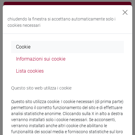
Docenti e corsi di laurea
chiudendo la finestra si accettano automaticamente solo i
Programma
cookies necessari
Docenti
Cookie
Informazioni sui cookie
LANZINI Pietro
- 30h Lezione
Lista cookies
Materiali didattici
Questo sito web utilizza i cookie
Materiali su Moodle
Questo sito utilizza cookie. I cookie necessari (di prima parte)
permettono il corretto funzionamento del sito e di effettuare
analisi statistiche anonime. Cliccando sulla X in alto a destra
verranno installati solo i cookie necessari. Se acconsenti,
Corsi di studio e percorsi
verranno installati anche altri cookie che abilitano le
funzionalità dei social media e forniscono statistiche sul loro