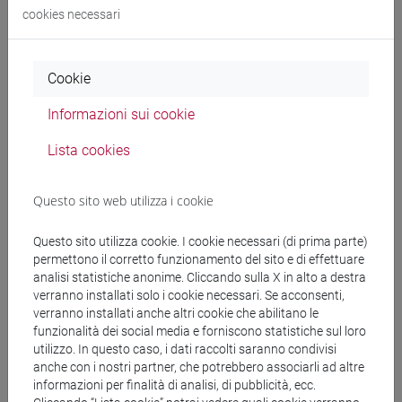
[LT40] LINGUE, CULTURE E SOCIETÀ DELL'ASIA
cookies necessari
E DELL'AFRICA MEDITERRANEA - Laurea
giappone
/
giappone
/
giappone
Cookie
Informazioni sui cookie
Insegnamenti mutuati
Lista cookies
LINGUA GIAPPONESE 3 MOD.2 [LT007N]
Questo sito web utilizza i cookie
Questo sito utilizza cookie. I cookie necessari (di prima parte)
permettono il corretto funzionamento del sito e di effettuare
Struttura generale dell'insegnamento
analisi statistiche anonime. Cliccando sulla X in alto a destra
verranno installati solo i cookie necessari. Se acconsenti,
LINGUA GIAPPONESE 3 MOD.2
verranno installati anche altri cookie che abilitano le
ESERCITAZIONI DI LINGUA GIAPPONESE 3
funzionalità dei social media e forniscono statistiche sul loro
MOD. 2A
utilizzo. In questo caso, i dati raccolti saranno condivisi
anche con i nostri partner, che potrebbero associarli ad altre
ESERCITAZIONI DI LINGUA
informazioni per finalità di analisi, di pubblicità, ecc.
GIAPPONESE 3 MOD. 2A Cognomi A-E