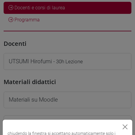
Docenti e corsi di laurea
Programma
Docenti
UTSUMI Hirofumi
- 30h Lezione
Materiali didattici
Materiali su Moodle
Corsi di studio e percorsi
chiudendo la finestra si accettano automaticamente solo i