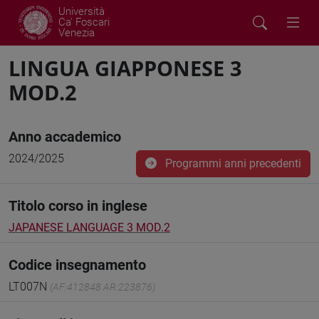
Università
Ca' Foscari
Venezia
LINGUA GIAPPONESE 3
MOD.2
Anno accademico
2024/2025
Programmi anni precedenti
Titolo corso in inglese
JAPANESE LANGUAGE 3 MOD.2
Codice insegnamento
LT007N
(AF:412848 AR:223876)