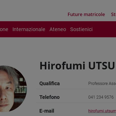
Future matricole
St
ione
Internazionale
Ateneo
Sostienici
Hirofumi UTS
Qualifica
Professore Ass
Telefono
041 234 9576
E-mail
hirofumi.utsum