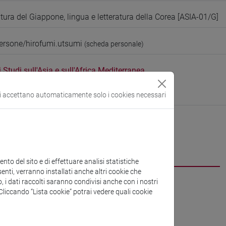
atura del Giappone, lingua e letteratura della Corea [ASIA-01/G]
ersone/hirofumi.utsumi
(scheda personale)
 Studi sull'Asia e sull'Africa Mediterranea
ura:
https://www.unive.it/dsaam
stiano
si accettano automaticamente solo i cookies necessari
CV
to del sito e di effettuare analisi statistiche
enti, verranno installati anche altri cookie che
o, i dati raccolti saranno condivisi anche con i nostri
. Cliccando “Lista cookie” potrai vedere quali cookie