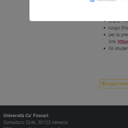
anno acc
semestre d
giorno de
orario: 1
luogo (fis
per la pr
link:
http
Gli stude
segui il feed
Università Ca’ Foscari
Dorsoduro 3246, 30123 Venezia