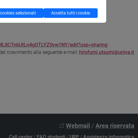
 cookies selezionati
Accetta tutti i cookie
7ML8CTnbUtLn4gOTLYZ0yw1NY/edit?usp=sharing
del ricevimento alla seguente e-mail:
hirofumi.utsumi@unive.it
Webmail
/
Area riservata
Call center
/
FAQ studenti
/
URP
/
Assistenza informatica