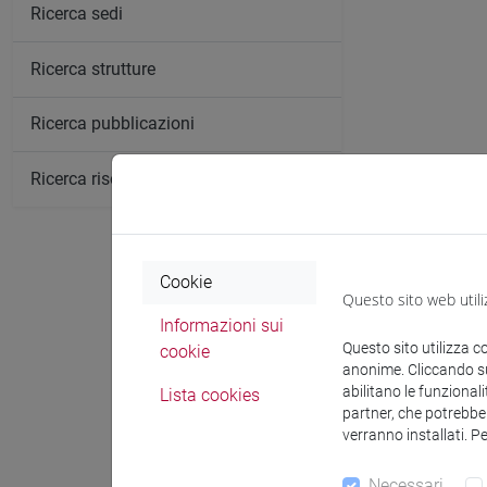
Ricerca sedi
Ricerca strutture
Ricerca pubblicazioni
Ricerca risorse bibliografiche
Cookie
Questo sito web utili
Comunica
Informazioni sui
Questo sito utilizza c
cookie
anonime. Cliccando sul
abilitano le funzionali
Lista cookies
partner, che potrebber
Ricevi
verranno installati. P
Necessari