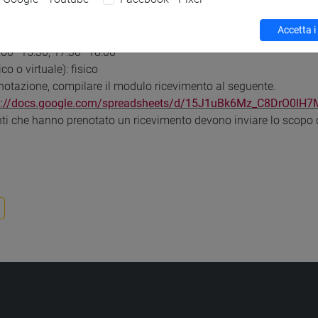
ademico: 2025/2026
i riferimento: II semestre
Accetta i
lla settimana : martedì
4:00–15:30, 17:30–18:00
ico o virtuale): fisico
enotazione, compilare il modulo ricevimento al seguente.
s://docs.google.com/spreadsheets/d/15J1uBk6Mz_C8DrO0lH
nti che hanno prenotato un ricevimento devono inviare lo scopo 