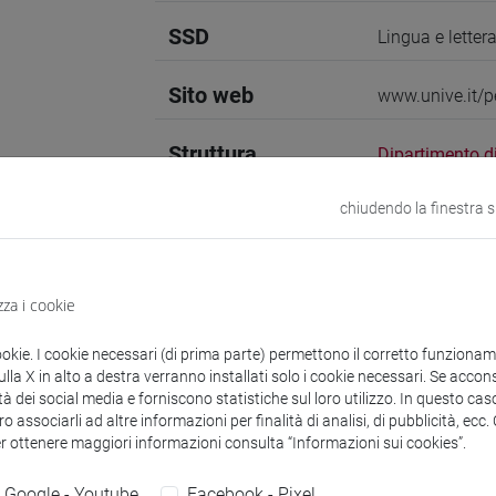
SSD
Lingua e letter
Sito web
www.unive.it/p
Struttura
Dipartimento di
Sito web strutt
Sede:
San Seba
chiudendo la finestra 
zza i cookie
zioni
Didattica
Ricerca
Pubblicazioni
ookie. I cookie necessari (di prima parte) permettono il corretto funzionamen
la X in alto a destra verranno installati solo i cookie necessari. Se accons
tà dei social media e forniscono statistiche sul loro utilizzo. In questo cas
o associarli ad altre informazioni per finalità di analisi, di pubblicità, ecc
mento
er ottenere maggiori informazioni consulta “Informazioni sui cookies”.
Google - Youtube
Facebook - Pixel