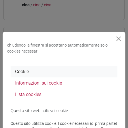
cina
/
cina
/
cina
Insegnamenti mutuati
chiudendo la finestra si accettano automaticamente solo i
LINGUA CINESE 3 MOD. 2 [LT009I]
cookies necessari
Cookie
Struttura generale dell'insegnamento
Informazioni sui cookie
LINGUA CINESE 3 MOD. 2
ESERCITAZIONI DI LINGUA CINESE 3 MOD.
Lista cookies
2A
ESERCITAZIONI DI LINGUA CINESE 3
Questo sito web utilizza i cookie
MOD. 2A Classe 1
ESERCITAZIONI DI LINGUA CINESE 3
Questo sito utilizza cookie. I cookie necessari (di prima parte)