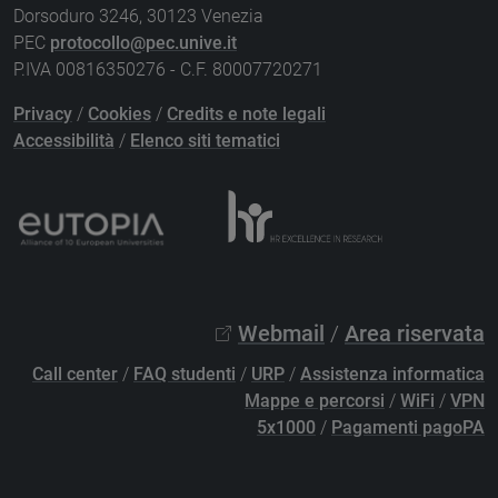
Dorsoduro 3246, 30123 Venezia
PEC
protocollo@pec.unive.it
P.IVA 00816350276 - C.F. 80007720271
Privacy
/
Cookies
/
Credits e note legali
Accessibilità
/
Elenco siti tematici
Webmail
/
Area riservata
Call center
/
FAQ studenti
/
URP
/
Assistenza informatica
Mappe e percorsi
/
WiFi
/
VPN
5x1000
/
Pagamenti pagoPA