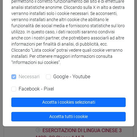
MOD. 2A Classe 2 A-E
permettono il corretto funzionamento del sito e di effettuare
analisi statistiche anonime. Cliccando sulla X in alto a destra
ESERCITAZIONI DI LINGUA CINESE 3
verranno installati solo i cookie necessari. Se acconsenti,
MOD. 2A Classe 2 F-O
verranno installati anche altri cookie che abilitano le
ESERCITAZIONI DI LINGUA CINESE 3
funzionalità dei social media e forniscono statistiche sul loro
MOD. 2A Classe 2 P-Z
utilizzo. In questo caso, i dati raccolti saranno condivisi
anche con i nostri partner, che potrebbero associarli ad altre
ESERCITAZIONI DI LINGUA CINESE 3 MOD.
informazioni per finalità di analisi, di pubblicità, ecc.
2B
Cliccando “Lista cookie” potrai vedere quali cookie verranno
ESERCITAZIONI DI LINGUA CINESE 3
installati. Per ottenere maggiori informazioni consulta
MOD. 2B Classe 1
“Informazioni sui cookies”.
ESERCITAZIONI DI LINGUA CINESE 3
Necessari
Google - Youtube
MOD. 2B Classe 2 A-L
ESERCITAZIONI DI LINGUA CINESE 3
Facebook - Pixel
MOD. 2B Classe 2 M-Z
ESERCITAZIONI DI LINGUA CINESE 3 MOD.
Accetta i cookies selezionati
2C
ESERCITAZIONI DI LINGUA CINESE 3
Accetta tutti i cookie
MOD. 2C Classe 1 A-L
ESERCITAZIONI DI LINGUA CINESE 3