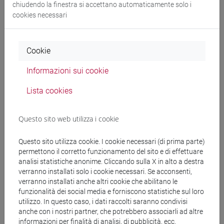
chiudendo la finestra si accettano automaticamente solo i
E DELL'AFRICA MEDITERRANEA - Laurea
cookies necessari
cina
/
subcontinente indiano
/
sud-est asiatico
Cookie
Informazioni sui cookie
Mutua da
Lista cookies
ESERCITAZIONI DI LINGUA CINESE 1 MOD. 1B
[LT006I]
Questo sito web utilizza i cookie
Questo sito utilizza cookie. I cookie necessari (di prima parte)
permettono il corretto funzionamento del sito e di effettuare
Struttura generale dell'insegnamento
analisi statistiche anonime. Cliccando sulla X in alto a destra
verranno installati solo i cookie necessari. Se acconsenti,
LINGUA CINESE 1
verranno installati anche altri cookie che abilitano le
ESERCITAZIONI DI LINGUA CINESE 1 MOD.
funzionalità dei social media e forniscono statistiche sul loro
1A
utilizzo. In questo caso, i dati raccolti saranno condivisi
anche con i nostri partner, che potrebbero associarli ad altre
ESERCITAZIONI DI LINGUA CINESE 1
informazioni per finalità di analisi, di pubblicità, ecc.