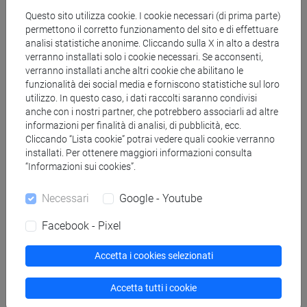
Questo sito utilizza cookie. I cookie necessari (di prima parte)
The bibliography will be finalized at the beginning
permettono il corretto funzionamento del sito e di effettuare
analisi statistiche anonime. Cliccando sulla X in alto a destra
of the course and all the texts will be made
verranno installati solo i cookie necessari. Se acconsenti,
available on the course Moodle page.
verranno installati anche altri cookie che abilitano le
funzionalità dei social media e forniscono statistiche sul loro
utilizzo. In questo caso, i dati raccolti saranno condivisi
Modalità di verifica dell'apprendimento
anche con i nostri partner, che potrebbero associarli ad altre
informazioni per finalità di analisi, di pubblicità, ecc.
Cliccando “Lista cookie” potrai vedere quali cookie verranno
The final written examination will include four open
installati. Per ottenere maggiori informazioni consulta
“Informazioni sui cookies”.
questions based on all assigned readings and
class discussion. Students will be asked to briefly
Necessari
Google - Youtube
summarize the main ecocritical issues, and to
recognize and define key concepts and terms
Facebook - Pixel
associated with them. Students unable to attend
classes (“non frequentanti”) are advised to see the
Accetta i cookies selezionati
instructor during his office hours or by appointment
(not via email) for additional bibliography. The
Accetta tutti i cookie
exam will contain specific questions for non-