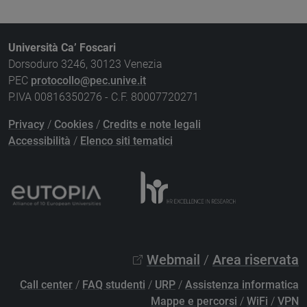
Università Ca’ Foscari
Dorsoduro 3246, 30123 Venezia
PEC
protocollo@pec.unive.it
P.IVA 00816350276 - C.F. 80007720271
Privacy
/
Cookies
/
Credits e note legali
Accessibilità
/
Elenco siti tematici
Webmail
/
Area riservata
Call center
/
FAQ studenti
/
URP
/
Assistenza informatica
Mappe e percorsi
/
WiFi
/
VPN