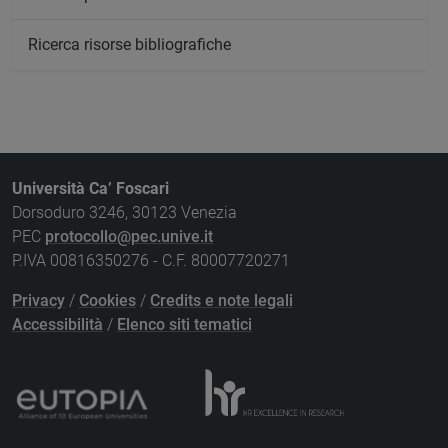
Ricerca risorse bibliografiche
Università Ca’ Foscari
Dorsoduro 3246, 30123 Venezia
PEC
protocollo@pec.unive.it
P.IVA 00816350276 - C.F. 80007720271
Privacy
/
Cookies
/
Credits e note legali
Accessibilità
/
Elenco siti tematici