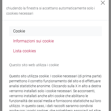
E DELL'AFRICA MEDITERRANEA - Laurea
chiudendo la finestra si accettano automaticamente solo i
subcontinente indiano
/
cina
/
sud-est asiatico
/
cookies necessari
cina
Cookie
Informazioni sui cookie
Mutua da
Lista cookies
ESERCITAZIONI DI LINGUA CINESE 2 MOD.2A
[LT027I]
Questo sito web utilizza i cookie
Questo sito utilizza cookie. I cookie necessari (di prima parte)
permettono il corretto funzionamento del sito e di effettuare
Struttura generale dell'insegnamento
analisi statistiche anonime. Cliccando sulla X in alto a destra
verranno installati solo i cookie necessari. Se acconsenti,
LINGUA CINESE 2 MOD.2
verranno installati anche altri cookie che abilitano le
ESERCITAZIONI DI LINGUA CINESE 2
funzionalità dei social media e forniscono statistiche sul loro
MOD.2A
utilizzo. In questo caso, i dati raccolti saranno condivisi
anche con i nostri partner, che potrebbero associarli ad altre