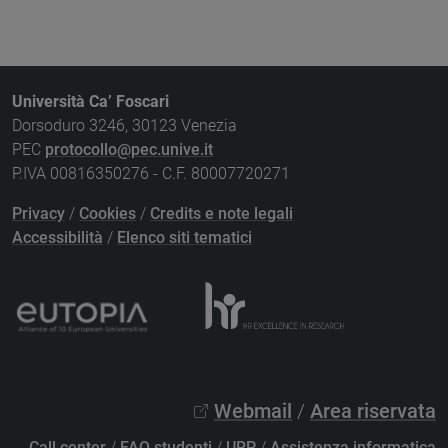
Università Ca’ Foscari
Dorsoduro 3246, 30123 Venezia
PEC
protocollo@pec.unive.it
P.IVA 00816350276 - C.F. 80007720271
Privacy
/
Cookies
/
Credits e note legali
Accessibilità
/
Elenco siti tematici
Webmail
/
Area riservata
Call center
/
FAQ studenti
/
URP
/
Assistenza informatica