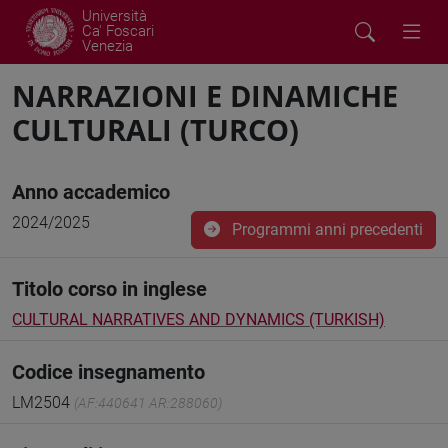
Università
Ca' Foscari
Venezia
NARRAZIONI E DINAMICHE
CULTURALI (TURCO)
Anno accademico
2024/2025
Programmi anni precedenti
Titolo corso in inglese
CULTURAL NARRATIVES AND DYNAMICS (TURKISH)
Codice insegnamento
LM2504
(AF:440641 AR:288060)