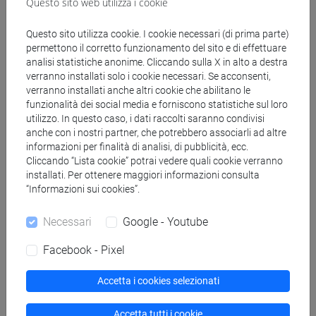
Questo sito web utilizza i cookie
antropologia dell'asia
[LM20] LINGUE E CIVILTÀ DELL'ASIA E
Questo sito utilizza cookie. I cookie necessari (di prima parte)
DELL'AFRICA MEDITERRANEA - Laurea
permettono il corretto funzionamento del sito e di effettuare
magistrale (DM270)
analisi statistiche anonime. Cliccando sulla X in alto a destra
vicino e medio oriente
verranno installati solo i cookie necessari. Se acconsenti,
verranno installati anche altri cookie che abilitano le
[LM80] STUDI TRANSMEDITERRANEI:
funzionalità dei social media e forniscono statistiche sul loro
MIGRAZIONE, COOPERAZIONE E SVILUPPO -
utilizzo. In questo caso, i dati raccolti saranno condivisi
Laurea magistrale (DM270)
anche con i nostri partner, che potrebbero associarli ad altre
percorso comune
/
percorso comune
informazioni per finalità di analisi, di pubblicità, ecc.
Cliccando “Lista cookie” potrai vedere quali cookie verranno
installati. Per ottenere maggiori informazioni consulta
“Informazioni sui cookies”.
Mutua da
Necessari
Google - Youtube
ESERCITAZIONI 2B DI NARRAZIONI E
Facebook - Pixel
DINAMICHE CULTURALI (TURCO) [LM2504]
Accetta i cookies selezionati
Accetta tutti i cookie