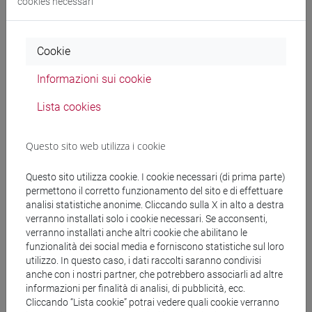
cookies necessari
Docenti
Cookie
FACCHIN Andrea
- 30h Lezione
Informazioni sui cookie
Materiali didattici
Lista cookies
Questo sito web utilizza i cookie
Materiali su Moodle
Questo sito utilizza cookie. I cookie necessari (di prima parte)
permettono il corretto funzionamento del sito e di effettuare
analisi statistiche anonime. Cliccando sulla X in alto a destra
Corsi di studio e percorsi
verranno installati solo i cookie necessari. Se acconsenti,
[LM40] LINGUE, ECONOMIE E ISTITUZIONI
verranno installati anche altri cookie che abilitano le
funzionalità dei social media e forniscono statistiche sul loro
DELL'ASIA E DELL'AFRICA MEDITERRANEA -
utilizzo. In questo caso, i dati raccolti saranno condivisi
Laurea magistrale (DM270)
anche con i nostri partner, che potrebbero associarli ad altre
lingua, politica e economia dei paesi arabi
/
paesi
informazioni per finalità di analisi, di pubblicità, ecc.
arabi
Cliccando “Lista cookie” potrai vedere quali cookie verranno