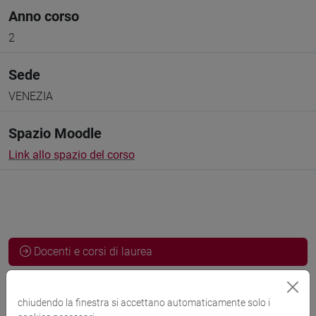
Anno corso
2
Sede
VENEZIA
Spazio Moodle
Link allo spazio del corso
Docenti e corsi di laurea
Programma
chiudendo la finestra si accettano automaticamente solo i