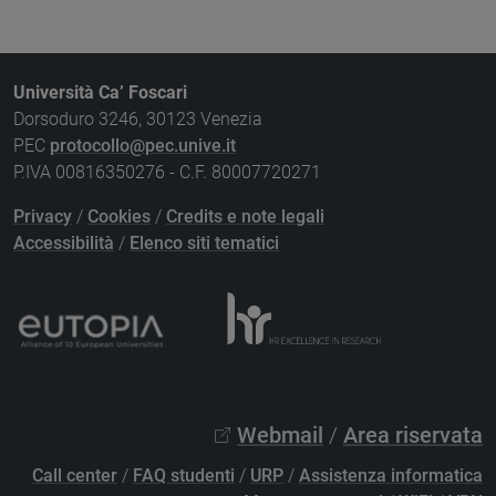
Università Ca’ Foscari
Dorsoduro 3246, 30123 Venezia
PEC
protocollo@pec.unive.it
P.IVA 00816350276 - C.F. 80007720271
Privacy
/
Cookies
/
Credits e note legali
Accessibilità
/
Elenco siti tematici
Webmail
/
Area riservata
Call center
/
FAQ studenti
/
URP
/
Assistenza informatica