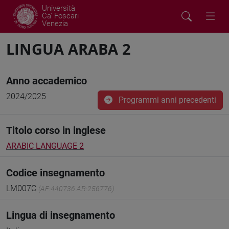
Università
Ca' Foscari
Venezia
LINGUA ARABA 2
Anno accademico
2024/2025
Programmi anni precedenti
Titolo corso in inglese
ARABIC LANGUAGE 2
Codice insegnamento
LM007C
(AF:440736 AR:256776)
Lingua di insegnamento