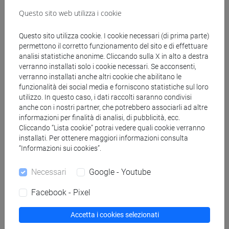
Questo sito web utilizza i cookie
Docenti
Questo sito utilizza cookie. I cookie necessari (di prima parte)
permettono il corretto funzionamento del sito e di effettuare
analisi statistiche anonime. Cliccando sulla X in alto a destra
DE POLI Barbara
- 30h Lezione
verranno installati solo i cookie necessari. Se acconsenti,
verranno installati anche altri cookie che abilitano le
funzionalità dei social media e forniscono statistiche sul loro
Materiali didattici
utilizzo. In questo caso, i dati raccolti saranno condivisi
anche con i nostri partner, che potrebbero associarli ad altre
informazioni per finalità di analisi, di pubblicità, ecc.
Materiali su Moodle
Cliccando “Lista cookie” potrai vedere quali cookie verranno
installati. Per ottenere maggiori informazioni consulta
“Informazioni sui cookies”.
Corsi di studio e percorsi
Necessari
Google - Youtube
[LM40] LINGUE, ECONOMIE E ISTITUZIONI
Facebook - Pixel
DELL'ASIA E DELL'AFRICA MEDITERRANEA -
Laurea magistrale (DM270)
Accetta i cookies selezionati
lingua, politica e economia dei paesi arabi