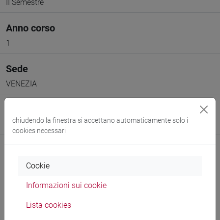
II Semestre
Anno corso
1
Sede
VENEZIA
Spazio Moodle
chiudendo la finestra si accettano automaticamente solo i
Link allo spazio del corso
cookies necessari
Cookie
Informazioni sui cookie
Docenti e corsi di laurea
Lista cookies
Programma