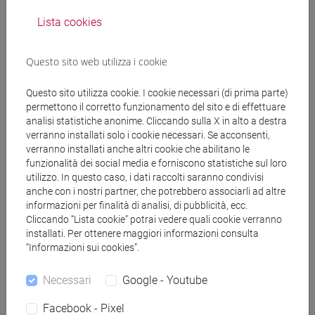
OLIVI Marco
- 30h Lezione
Lista cookies
Materiali didattici
Questo sito web utilizza i cookie
Materiali su Moodle
Questo sito utilizza cookie. I cookie necessari (di prima parte)
permettono il corretto funzionamento del sito e di effettuare
analisi statistiche anonime. Cliccando sulla X in alto a destra
verranno installati solo i cookie necessari. Se acconsenti,
verranno installati anche altri cookie che abilitano le
Corsi di studio e percorsi
funzionalità dei social media e forniscono statistiche sul loro
[FM30] SCIENZE ARCHIVISTICHE E
utilizzo. In questo caso, i dati raccolti saranno condivisi
anche con i nostri partner, che potrebbero associarli ad altre
BIBLIOTECONOMICHE - Laurea magistrale
informazioni per finalità di analisi, di pubblicità, ecc.
(DM270)
Cliccando “Lista cookie” potrai vedere quali cookie verranno
percorso comune
installati. Per ottenere maggiori informazioni consulta
[FM9] STORIA DELLE ARTI E CONSERVAZIONE
“Informazioni sui cookies”.
DEI BENI ARTISTICI - Laurea magistrale
(DM270)
Necessari
Google - Youtube
medievale e bizantino
/
contemporaneo
/
moderno
Facebook - Pixel