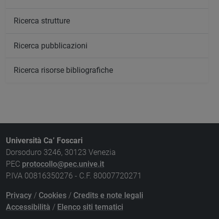
Ricerca strutture
Ricerca pubblicazioni
Ricerca risorse bibliografiche
Università Ca’ Foscari
Dorsoduro 3246, 30123 Venezia
PEC
protocollo@pec.unive.it
P.IVA 00816350276 - C.F. 80007720271
Privacy
/
Cookies
/
Credits e note legali
Accessibilità
/
Elenco siti tematici